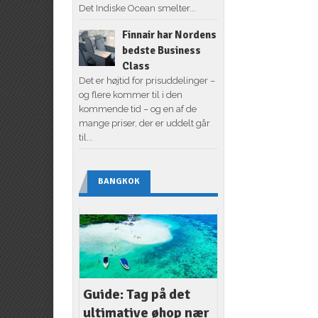
Det Indiske Ocean smelter...
Finnair har Nordens
bedste Business
Class
Det er højtid for prisuddelinger –
og flere kommer til i den
kommende tid – og en af de
mange priser, der er uddelt går
til...
BANGKOK
Guide: Tag på det
ultimative øhop nær