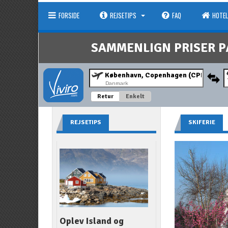
FORSIDE
REJSETIPS
FAQ
HOTEL
SAMMENLIGN PRISER P
Danmark
Retur
Enkelt
REJSETIPS
SKIFERIE
Oplev Island og