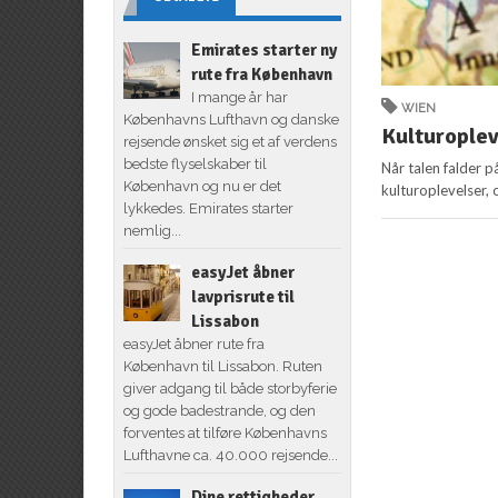
Emirates starter ny
rute fra København
I mange år har
WIEN
Københavns Lufthavn og danske
Kulturoplev
rejsende ønsket sig et af verdens
bedste flyselskaber til
Når talen falder p
København og nu er det
kulturoplevelser, 
lykkedes. Emirates starter
nemlig...
easyJet åbner
lavprisrute til
Lissabon
easyJet åbner rute fra
København til Lissabon. Ruten
giver adgang til både storbyferie
og gode badestrande, og den
forventes at tilføre Københavns
Lufthavne ca. 40.000 rejsende...
Dine rettigheder