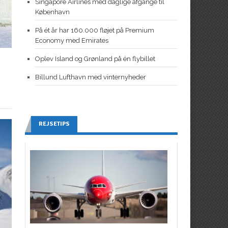
Singapore Airlines med daglige afgange til
København
På ét år har 160.000 fløjet på Premium
Economy med Emirates
Oplev Island og Grønland på én flybillet
Billund Lufthavn med vinternyheder
REJSETIPS