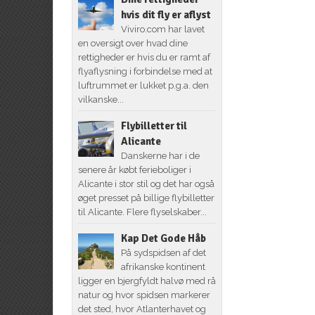
hvis dit fly er aflyst
Viviro.com har lavet
en oversigt over hvad dine
rettigheder er hvis du er ramt af
flyaflysning i forbindelse med at
luftrummet er lukket p.g.a. den
vilkanske...
Flybilletter til
Alicante
Danskerne har i de
senere år købt ferieboliger i
Alicante i stor stil og det har også
øget presset på billige flybilletter
til Alicante. Flere flyselskaber...
Kap Det Gode Håb
På sydspidsen af det
afrikanske kontinent
ligger en bjergfyldt halvø med rå
natur og hvor spidsen markerer
det sted, hvor Atlanterhavet og