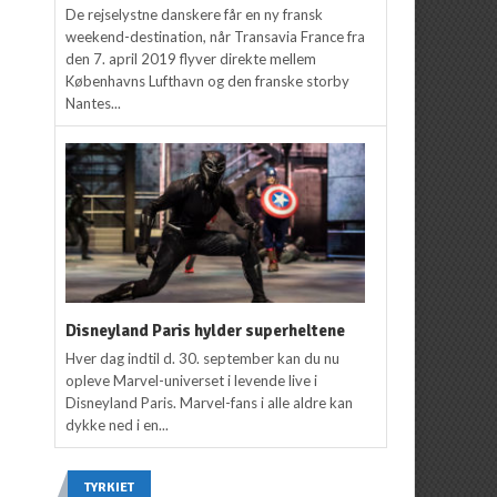
De rejselystne danskere får en ny fransk
weekend-destination, når Transavia France fra
den 7. april 2019 flyver direkte mellem
Københavns Lufthavn og den franske storby
Nantes...
Disneyland Paris hylder superheltene
Hver dag indtil d. 30. september kan du nu
opleve Marvel-universet i levende live i
Disneyland Paris. Marvel-fans i alle aldre kan
dykke ned i en...
TYRKIET