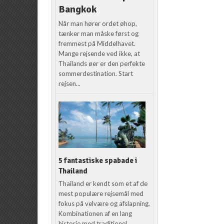
Bangkok
Når man hører ordet øhop,
tænker man måske først og
fremmest på Middelhavet.
Mange rejsende ved ikke, at
Thailands øer er den perfekte
sommerdestination. Start
rejsen...
5 fantastiske spabade i
Thailand
Thailand er kendt som et af de
mest populære rejsemål med
fokus på velvære og afslapning.
Kombinationen af en lang
historie med traditionel