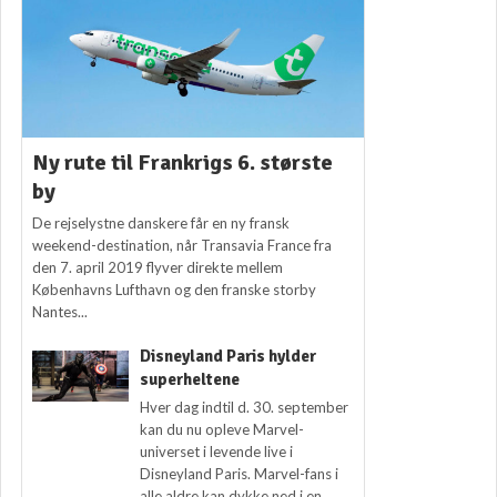
Ny rute til Frankrigs 6. største
by
De rejselystne danskere får en ny fransk
weekend-destination, når Transavia France fra
den 7. april 2019 flyver direkte mellem
Københavns Lufthavn og den franske storby
Nantes...
Disneyland Paris hylder
superheltene
Hver dag indtil d. 30. september
kan du nu opleve Marvel-
universet i levende live i
Disneyland Paris. Marvel-fans i
alle aldre kan dykke ned i en...