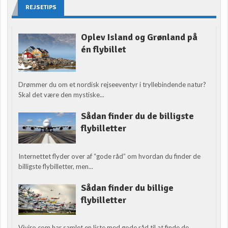
REJSETIPS
Oplev Island og Grønland på
én flybillet
Drømmer du om et nordisk rejseeventyr i tryllebindende natur?
Skal det være den mystiske...
Sådan finder du de billigste
flybilletter
Internettet flyder over af “gode råd” om hvordan du finder de
billigste flybilletter, men...
Sådan finder du billige
flybilletter
Viviro.com har samlet en liste med gode råd til at finde de