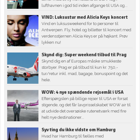
lufthavnen i god tid inden afgange til USA og...
VIND: Luksustur med Alicia Keys koncert
Vind en luksusweekend for to personer til
Antwerpen. Fly, hotel og billetter til koncert med
verdensstjernen Alicia Keys er på højkant. Prøv
lykken nu!
Skynd dig: Super weekend tilbud til Prag
Skynd dig en af Europas måske smukkeste
storbyer. Prag er på tilbud til kun kr. 750,-
tur/retur inkl. mad, bagage, bonuspoint og det
hele.
WOW: 4 nye spændende rejsemål i USA
Efterspørgslen på billige rejser til USA er forsat
stigende, og det får lavprisselskabet WOW air til
at udvide det oversøiske rutenetværk med fire
helt nye destinationer...
Syv ting du ikke vidste om Hamburg
Hvad har Hamburg til fælles med