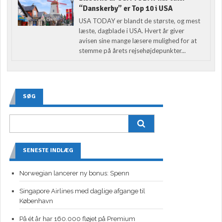
“Danskerby” er Top 10 i USA
USA TODAY er blandt de største, og mest
læste, dagblade i USA. Hvert år giver
avisen sine mange læsere mulighed for at
stemme på årets rejsehøjdepunkter...
SØG
SENESTE INDLÆG
Norwegian lancerer ny bonus: Spenn
Singapore Airlines med daglige afgange til
København
På ét år har 160.000 fløjet på Premium