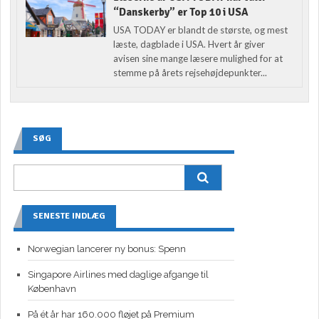
“Danskerby” er Top 10 i USA
USA TODAY er blandt de største, og mest
læste, dagblade i USA. Hvert år giver
avisen sine mange læsere mulighed for at
stemme på årets rejsehøjdepunkter...
SØG
SENESTE INDLÆG
Norwegian lancerer ny bonus: Spenn
Singapore Airlines med daglige afgange til
København
På ét år har 160.000 fløjet på Premium