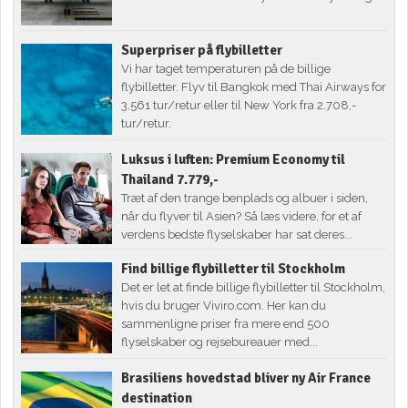
Superpriser på flybilletter
Vi har taget temperaturen på de billige
flybilletter. Flyv til Bangkok med Thai Airways for
3.561 tur/retur eller til New York fra 2.708,-
tur/retur.
Luksus i luften: Premium Economy til
Thailand 7.779,-
Træt af den trange benplads og albuer i siden,
når du flyver til Asien? Så læs videre, for et af
verdens bedste flyselskaber har sat deres...
Find billige flybilletter til Stockholm
Det er let at finde billige flybilletter til Stockholm,
hvis du bruger Viviro.com. Her kan du
sammenligne priser fra mere end 500
flyselskaber og rejsebureauer med...
Brasiliens hovedstad bliver ny Air France
destination