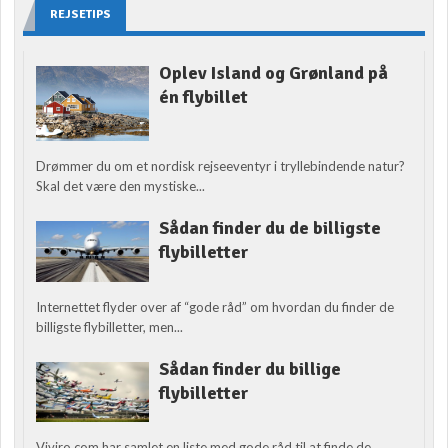
REJSETIPS
Oplev Island og Grønland på
én flybillet
Drømmer du om et nordisk rejseeventyr i tryllebindende natur?
Skal det være den mystiske...
Sådan finder du de billigste
flybilletter
Internettet flyder over af “gode råd” om hvordan du finder de
billigste flybilletter, men...
Sådan finder du billige
flybilletter
Viviro.com har samlet en liste med gode råd til at finde de