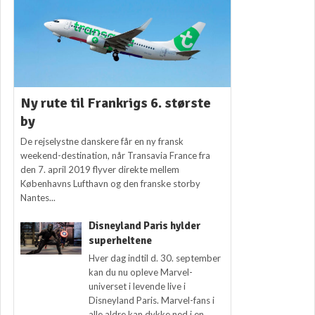
Ny rute til Frankrigs 6. største
by
De rejselystne danskere får en ny fransk
weekend-destination, når Transavia France fra
den 7. april 2019 flyver direkte mellem
Københavns Lufthavn og den franske storby
Nantes...
Disneyland Paris hylder
superheltene
Hver dag indtil d. 30. september
kan du nu opleve Marvel-
universet i levende live i
Disneyland Paris. Marvel-fans i
alle aldre kan dykke ned i en...