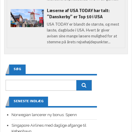
Læserne af USA TODAY har talt:
“Danskerby” er Top 10 i USA
USA TODAY er blandt de største, og mest
læste, dagblade i USA. Hvert år giver
avisen sine mange læsere mulighed for at
stemme på årets rejsehøjdepunkter...
SØG
SENESTE INDLÆG
Norwegian lancerer ny bonus: Spenn
Singapore Airlines med daglige afgange til
København