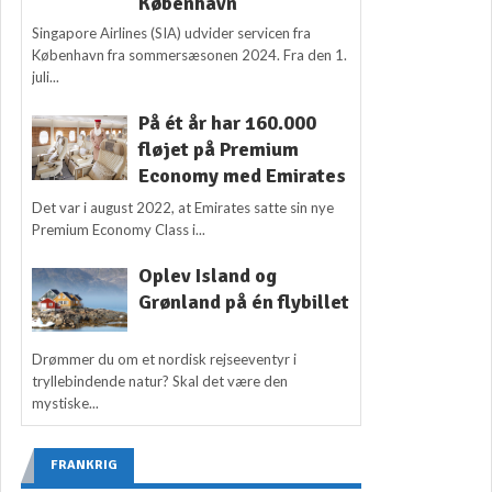
København
Singapore Airlines (SIA) udvider servicen fra
København fra sommersæsonen 2024. Fra den 1.
juli...
På ét år har 160.000
fløjet på Premium
Economy med Emirates
Det var i august 2022, at Emirates satte sin nye
Premium Economy Class i...
Oplev Island og
Grønland på én flybillet
Drømmer du om et nordisk rejseeventyr i
tryllebindende natur? Skal det være den
mystiske...
FRANKRIG