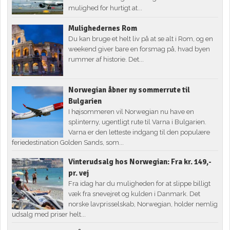
mulighed for hurtigt at...
Mulighedernes Rom
Du kan bruge et helt liv på at se alt i Rom, og en
weekend giver bare en forsmag på, hvad byen
rummer af historie. Det...
Norwegian åbner ny sommerrute til
Bulgarien
I højsommeren vil Norwegian nu have en
splinterny, ugentligt rute til Varna i Bulgarien.
Varna er den letteste indgang til den populære
feriedestination Golden Sands, som...
Vinterudsalg hos Norwegian: Fra kr. 149,-
pr. vej
Fra idag har du muligheden for at slippe billigt
væk fra snevejret og kulden i Danmark. Det
norske lavprisselskab, Norwegian, holder nemlig
udsalg med priser helt...