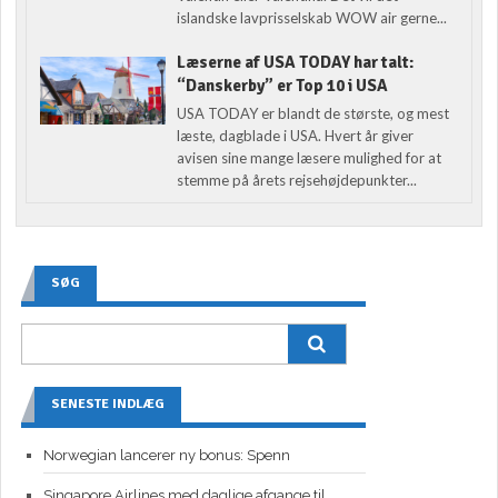
islandske lavprisselskab WOW air gerne...
Læserne af USA TODAY har talt:
“Danskerby” er Top 10 i USA
USA TODAY er blandt de største, og mest
læste, dagblade i USA. Hvert år giver
avisen sine mange læsere mulighed for at
stemme på årets rejsehøjdepunkter...
SØG
SENESTE INDLÆG
Norwegian lancerer ny bonus: Spenn
Singapore Airlines med daglige afgange til