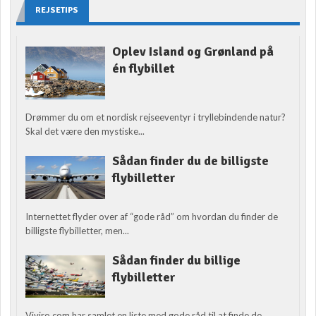
REJSETIPS
Oplev Island og Grønland på
én flybillet
Drømmer du om et nordisk rejseeventyr i tryllebindende natur?
Skal det være den mystiske...
Sådan finder du de billigste
flybilletter
Internettet flyder over af “gode råd” om hvordan du finder de
billigste flybilletter, men...
Sådan finder du billige
flybilletter
Viviro.com har samlet en liste med gode råd til at finde de