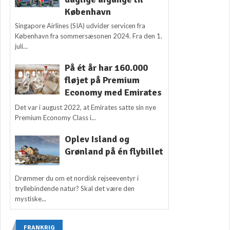
København
Singapore Airlines (SIA) udvider servicen fra
København fra sommersæsonen 2024. Fra den 1.
juli...
På ét år har 160.000
fløjet på Premium
Economy med Emirates
Det var i august 2022, at Emirates satte sin nye
Premium Economy Class i...
Oplev Island og
Grønland på én flybillet
Drømmer du om et nordisk rejseeventyr i
tryllebindende natur? Skal det være den
mystiske...
FRANKRIG