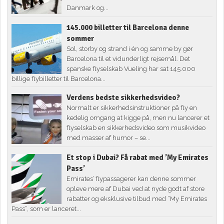
Danmark og...
145.000 billetter til Barcelona denne
sommer
Sol, storby og strand i én og samme by gør
Barcelona til et vidunderligt rejsemål. Det
spanske flyselskab Vueling har sat 145.000
billige flybilletter til Barcelona...
Verdens bedste sikkerhedsvideo?
Normalt er sikkerhedsinstruktioner på fly en
kedelig omgang at kigge på, men nu lancerer et
flyselskab en sikkerhedsvideo som musikvideo
med masser af humor – se...
Et stop i Dubai? Få rabat med ’My Emirates
Pass’
Emirates’ flypassagerer kan denne sommer
opleve mere af Dubai ved at nyde godt af store
rabatter og eksklusive tilbud med ”My Emirates
Pass”, som er lanceret...