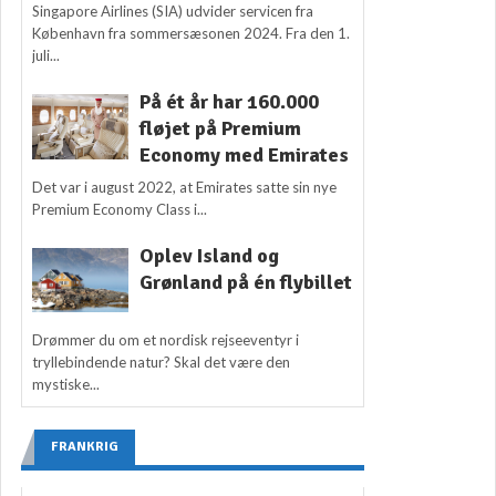
Singapore Airlines (SIA) udvider servicen fra
København fra sommersæsonen 2024. Fra den 1.
juli...
På ét år har 160.000
fløjet på Premium
Economy med Emirates
Det var i august 2022, at Emirates satte sin nye
Premium Economy Class i...
Oplev Island og
Grønland på én flybillet
Drømmer du om et nordisk rejseeventyr i
tryllebindende natur? Skal det være den
mystiske...
FRANKRIG