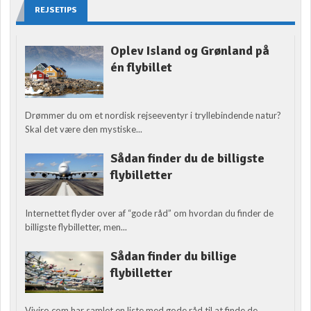
REJSETIPS
Oplev Island og Grønland på
én flybillet
Drømmer du om et nordisk rejseeventyr i tryllebindende natur?
Skal det være den mystiske...
Sådan finder du de billigste
flybilletter
Internettet flyder over af “gode råd” om hvordan du finder de
billigste flybilletter, men...
Sådan finder du billige
flybilletter
Viviro.com har samlet en liste med gode råd til at finde de