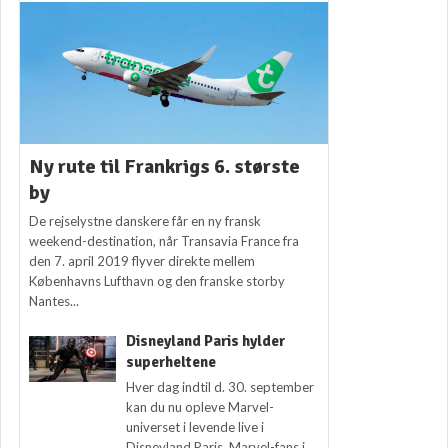
Ny rute til Frankrigs 6. største
by
De rejselystne danskere får en ny fransk
weekend-destination, når Transavia France fra
den 7. april 2019 flyver direkte mellem
Københavns Lufthavn og den franske storby
Nantes...
Disneyland Paris hylder
superheltene
Hver dag indtil d. 30. september
kan du nu opleve Marvel-
universet i levende live i
Disneyland Paris. Marvel-fans i