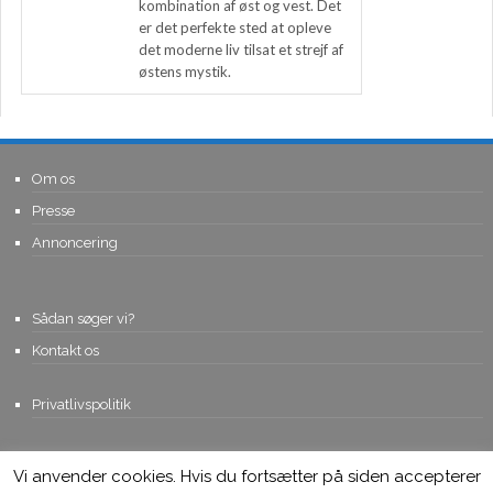
kombination af øst og vest. Det
er det perfekte sted at opleve
det moderne liv tilsat et strejf af
østens mystik.
Om os
Presse
Annoncering
Sådan søger vi?
Kontakt os
Privatlivspolitik
Vi anvender cookies. Hvis du fortsætter på siden accepterer
© Copyright 2015, Viviro.com ApS
- Alle rettigheder forbeholdes. Vi