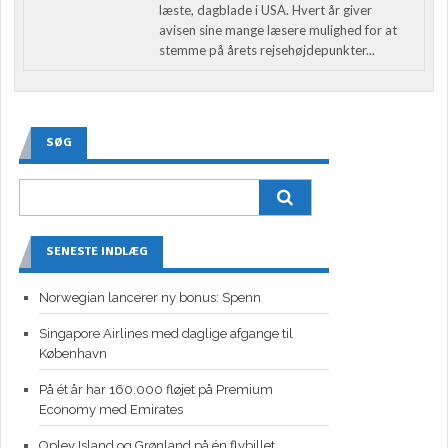
læste, dagblade i USA. Hvert år giver
avisen sine mange læsere mulighed for at
stemme på årets rejsehøjdepunkter...
SØG
SENESTE INDLÆG
Norwegian lancerer ny bonus: Spenn
Singapore Airlines med daglige afgange til
København
På ét år har 160.000 fløjet på Premium
Economy med Emirates
Oplev Island og Grønland på én flybillet