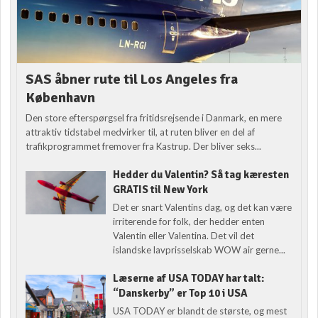
SAS åbner rute til Los Angeles fra
København
Den store efterspørgsel fra fritidsrejsende i Danmark, en mere
attraktiv tidstabel medvirker til, at ruten bliver en del af
trafikprogrammet fremover fra Kastrup. Der bliver seks...
Hedder du Valentin? Så tag kæresten
GRATIS til New York
Det er snart Valentins dag, og det kan være
irriterende for folk, der hedder enten
Valentin eller Valentina. Det vil det
islandske lavprisselskab WOW air gerne...
Læserne af USA TODAY har talt:
“Danskerby” er Top 10 i USA
USA TODAY er blandt de største, og mest