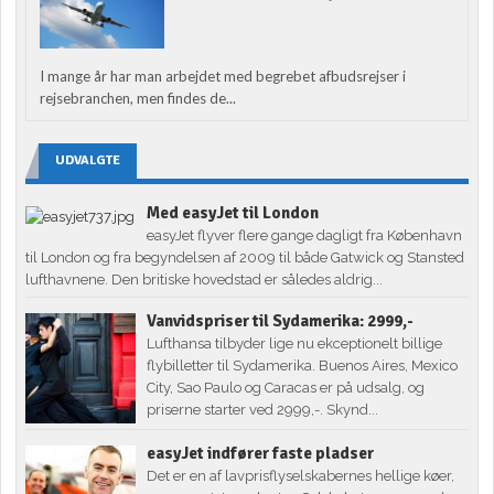
I mange år har man arbejdet med begrebet afbudsrejser i
rejsebranchen, men findes de...
UDVALGTE
Med easyJet til London
easyJet flyver flere gange dagligt fra København
til London og fra begyndelsen af 2009 til både Gatwick og Stansted
lufthavnene. Den britiske hovedstad er således aldrig...
Vanvidspriser til Sydamerika: 2999,-
Lufthansa tilbyder lige nu ekceptionelt billige
flybilletter til Sydamerika. Buenos Aires, Mexico
City, Sao Paulo og Caracas er på udsalg, og
priserne starter ved 2999,-. Skynd...
easyJet indfører faste pladser
Det er en af lavprisflyselskabernes hellige køer,