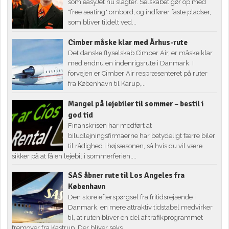
som easyJet nu slagter. Selskabet gør op med
"free seating" ombord, og indfører faste pladser,
som bliver tildelt ved...
Cimber måske klar med Århus-rute
Det danske flyselskab Cimber Air, er måske klar
med endnu en indenrigsrute i Danmark. I
forvejen er Cimber Air respræsenteret på ruter
fra København til Karup,...
Mangel på lejebiler til sommer – bestil i
god tid
Finanskrisen har medført at
biludlejningsfirmaerne har betydeligt færre biler
til rådighed i højsæsonen, så hvis du vil være
sikker på at få en lejebil i sommerferien,...
SAS åbner rute til Los Angeles fra
København
Den store efterspørgsel fra fritidsrejsende i
Danmark, en mere attraktiv tidstabel medvirker
til, at ruten bliver en del af trafikprogrammet
fremover fra Kastrup. Der bliver seks...