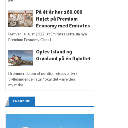
På ét år har 160.000
fløjet på Premium
Economy med Emirates
Det var i august 2022, at Emirates satte sin nye
Premium Economy Class i...
Oplev Island og
Grønland på én flybillet
Drømmer du om et nordisk rejseeventyr i
tryllebindende natur? Skal det være den
mystiske...
FRANKRIG