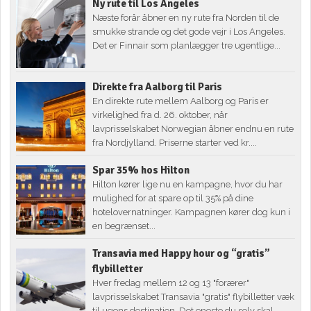
Ny rute til Los Angeles
Næste forår åbner en ny rute fra Norden til de
smukke strande og det gode vejr i Los Angeles.
Det er Finnair som planlægger tre ugentlige...
Direkte fra Aalborg til Paris
En direkte rute mellem Aalborg og Paris er
virkelighed fra d. 26. oktober, når
lavprisselskabet Norwegian åbner endnu en rute
fra Nordjylland. Priserne starter ved kr....
Spar 35% hos Hilton
Hilton kører lige nu en kampagne, hvor du har
mulighed for at spare op til 35% på dine
hotelovernatninger. Kampagnen kører dog kun i
en begrænset...
Transavia med Happy hour og “gratis”
flybilletter
Hver fredag mellem 12 og 13 "forærer"
lavprisselskabet Transavia "gratis" flybilletter væk
til ugens destination. Det eneste du selv skal