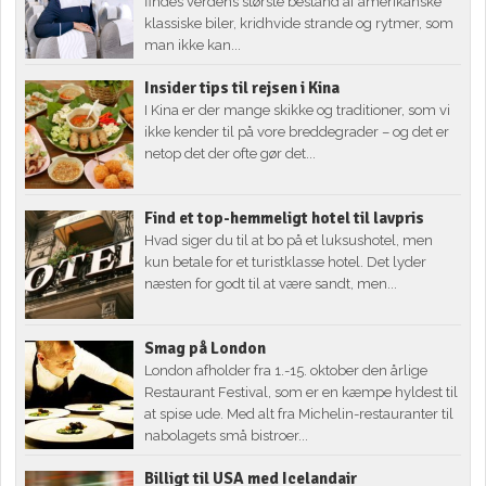
findes verdens største bestand af amerikanske
klassiske biler, kridhvide strande og rytmer, som
man ikke kan...
Insider tips til rejsen i Kina
I Kina er der mange skikke og traditioner, som vi
ikke kender til på vore breddegrader – og det er
netop det der ofte gør det...
Find et top-hemmeligt hotel til lavpris
Hvad siger du til at bo på et luksushotel, men
kun betale for et turistklasse hotel. Det lyder
næsten for godt til at være sandt, men...
Smag på London
London afholder fra 1.-15. oktober den årlige
Restaurant Festival, som er en kæmpe hyldest til
at spise ude. Med alt fra Michelin-restauranter til
nabolagets små bistroer...
Billigt til USA med Icelandair