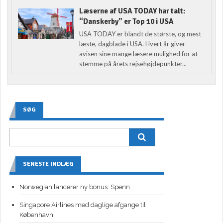
Læserne af USA TODAY har talt:
“Danskerby” er Top 10 i USA
USA TODAY er blandt de største, og mest
læste, dagblade i USA. Hvert år giver
avisen sine mange læsere mulighed for at
stemme på årets rejsehøjdepunkter...
SØG
SENESTE INDLÆG
Norwegian lancerer ny bonus: Spenn
Singapore Airlines med daglige afgange til
København