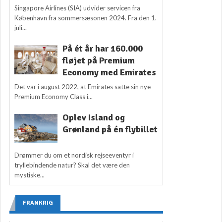
Singapore Airlines (SIA) udvider servicen fra
København fra sommersæsonen 2024. Fra den 1.
juli...
På ét år har 160.000
fløjet på Premium
Economy med Emirates
Det var i august 2022, at Emirates satte sin nye
Premium Economy Class i...
Oplev Island og
Grønland på én flybillet
Drømmer du om et nordisk rejseeventyr i
tryllebindende natur? Skal det være den
mystiske...
FRANKRIG