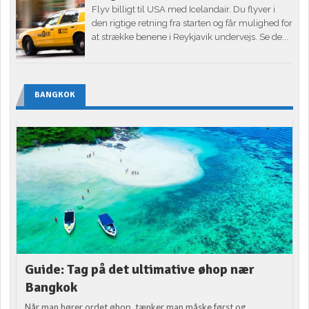
Flyv billigt til USA med Icelandair. Du flyver i
den rigtige retning fra starten og får mulighed for
at strække benene i Reykjavik undervejs. Se de...
BANGKOK
Guide: Tag på det ultimative øhop nær
Bangkok
Når man hører ordet øhop, tænker man måske først og