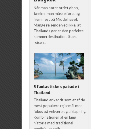
Når man hører ordet øhop,
tænker man måske først og
fremmest på Middelhavet.
Mange rejsende ved ikke, at
Thailands øer er den perfekte
sommerdestination. Start
rejsen...
5 fantastiske spabade i
Thailand
Thailand er kendt som et af de
mest populære rejsemål med
fokus på velvære og afslapning.
Kombinationen af en lang
historie med traditionel
medicin, en unik...