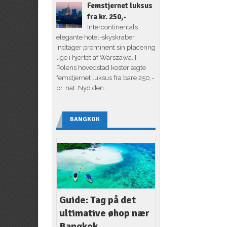
Femstjernet luksus
fra kr. 250,-
Intercontinentals
elegante hotel-skyskraber
indtager prominent sin placering
lige i hjertet af Warszawa. I
Polens hovedstad koster ægte
femstjernet luksus fra bare 250,-
pr. nat. Nyd den...
BANGKOK
Guide: Tag på det
ultimative øhop nær
Bangkok