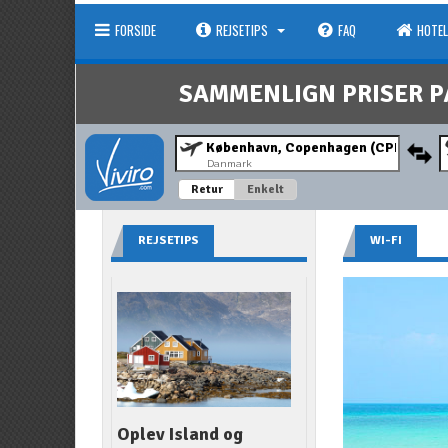
FORSIDE
REJSETIPS
FAQ
HOTEL
SAMMENLIGN PRISER P
Danmark
Retur
Enkelt
REJSETIPS
WI-FI
Oplev Island og