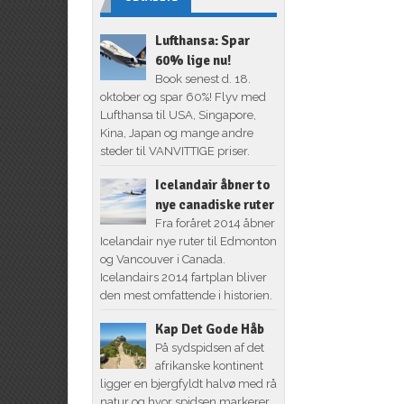
Lufthansa: Spar
60% lige nu!
Book senest d. 18.
oktober og spar 60%! Flyv med
Lufthansa til USA, Singapore,
Kina, Japan og mange andre
steder til VANVITTIGE priser.
Icelandair åbner to
nye canadiske ruter
Fra foråret 2014 åbner
Icelandair nye ruter til Edmonton
og Vancouver i Canada.
Icelandairs 2014 fartplan bliver
den mest omfattende i historien.
Kap Det Gode Håb
På sydspidsen af det
afrikanske kontinent
ligger en bjergfyldt halvø med rå
natur og hvor spidsen markerer