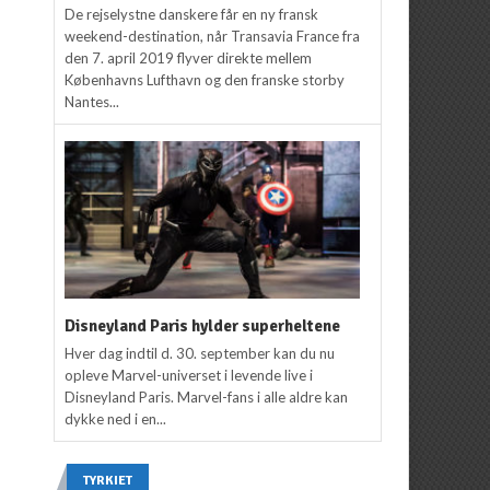
De rejselystne danskere får en ny fransk
weekend-destination, når Transavia France fra
den 7. april 2019 flyver direkte mellem
Københavns Lufthavn og den franske storby
Nantes...
Disneyland Paris hylder superheltene
Hver dag indtil d. 30. september kan du nu
opleve Marvel-universet i levende live i
Disneyland Paris. Marvel-fans i alle aldre kan
dykke ned i en...
TYRKIET