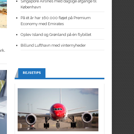
Singapore Airlines med daglige afgange til
København
På ét år har 160.000 fløjet på Premium
Economy med Emirates
Oplev Island og Grønland på én flybillet
Billund Lufthavn med vinternyheder
ark.
REJSETIPS