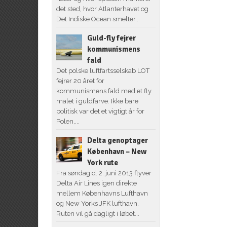
det sted, hvor Atlanterhavet og
Det Indiske Ocean smelter...
Guld-fly fejrer
kommunismens
fald
Det polske luftfartsselskab LOT
fejrer 20 året for
kommunismens fald med et fly
malet i guldfarve. Ikke bare
politisk var det et vigtigt år for
Polen,...
Delta genoptager
København – New
York rute
Fra søndag d. 2. juni 2013 flyver
Delta Air Lines igen direkte
mellem Københavns Lufthavn
og New Yorks JFK lufthavn.
Ruten vil gå dagligt i løbet...