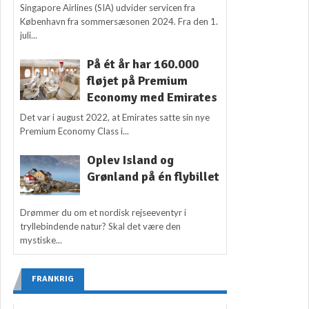
Singapore Airlines (SIA) udvider servicen fra
København fra sommersæsonen 2024. Fra den 1.
juli...
På ét år har 160.000
fløjet på Premium
Economy med Emirates
Det var i august 2022, at Emirates satte sin nye
Premium Economy Class i...
Oplev Island og
Grønland på én flybillet
Drømmer du om et nordisk rejseeventyr i
tryllebindende natur? Skal det være den
mystiske...
FRANKRIG