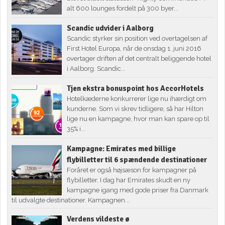
alt 600 lounges fordelt på 300 byer...
Scandic udvider i Aalborg
Scandic styrker sin position ved overtagelsen af
First Hotel Europa, når de onsdag 1. juni 2016
overtager driften af det centralt beliggende hotel
i Aalborg. Scandic...
Tjen ekstra bonuspoint hos AccorHotels
Hotelkæderne konkurrerer lige nu ihærdigt om
kunderne. Som vi skrev tidligere, så har Hilton
lige nu en kampagne, hvor man kan spare op til
35% i...
Kampagne: Emirates med billige
flybilletter til 6 spændende destinationer
Foråret er også højsæson for kampagner på
flybilletter. I dag har Emirates skudt en ny
kampagne igang med gode priser fra Danmark
til udvalgte destinationer. Kampagnen...
Verdens vildeste ø