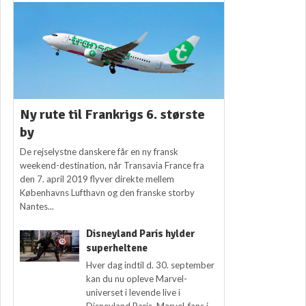
Ny rute til Frankrigs 6. største
by
De rejselystne danskere får en ny fransk
weekend-destination, når Transavia France fra
den 7. april 2019 flyver direkte mellem
Københavns Lufthavn og den franske storby
Nantes...
Disneyland Paris hylder
superheltene
Hver dag indtil d. 30. september
kan du nu opleve Marvel-
universet i levende live i
Disneyland Paris. Marvel-fans i