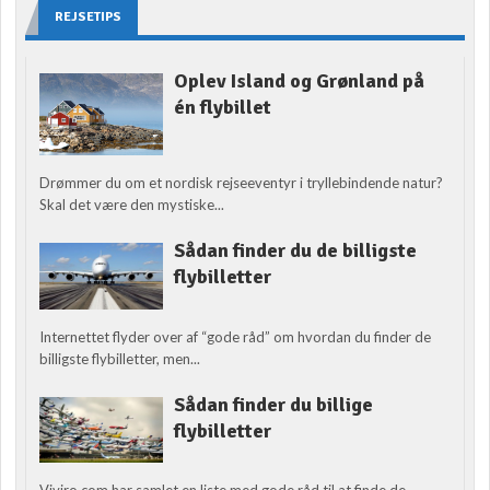
REJSETIPS
Oplev Island og Grønland på
én flybillet
Drømmer du om et nordisk rejseeventyr i tryllebindende natur?
Skal det være den mystiske...
Sådan finder du de billigste
flybilletter
Internettet flyder over af “gode råd” om hvordan du finder de
billigste flybilletter, men...
Sådan finder du billige
flybilletter
Viviro.com har samlet en liste med gode råd til at finde de