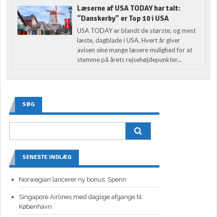
Læserne af USA TODAY har talt:
“Danskerby” er Top 10 i USA
USA TODAY er blandt de største, og mest
læste, dagblade i USA. Hvert år giver
avisen sine mange læsere mulighed for at
stemme på årets rejsehøjdepunkter...
SØG
SENESTE INDLÆG
Norwegian lancerer ny bonus: Spenn
Singapore Airlines med daglige afgange til
København