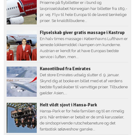
Priserne på flybilletter er i bund og
lavprisselskabet Norwegian har billetter fra 189,-
pr. vej. Flyv til hele Europa til de lavest tænkelige
priser. Se knaldtilbudene...
Flyselskab giver gratis massage i Kastrup
En halv times massage i Københavns Lufthavn er
seneste lokkemiddel i kampen om kunderne.
Austrian er kendt for at have Europas bedste
service i luften, men...
Kanontilbud fra Emirates
Det store Emirates udsalg slutter d. 9. januar.
Skynd dig at booke en billet med et af verdens
bedste flyselskaber til vanvittige priser. Tilbudene
gælder Asien,...
Helt vildt sjovt i Hansa-Park
Hansa-Park er for hele familien og til en rimelig
pris. Når entréen er betalt er de små karusseler,
de sindsoprivende rutschebaneture og det
fantastisk søløveshow ganske...