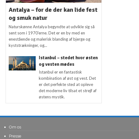
Antalya – for de der kan lide fest
og smuk natur
Naturskønne Antalya begyndte at udvikle sig så
sent som i 1970’erne. Det er en by med en
enestående og malerisk blanding af bjerge og
kyststrækninger, og...
Istanbul – stedet hvor østen
og vesten mødes
Istanbul er en fantastisk
kombination af øst og vest. Det
er det perfekte sted at opleve
det moderne liv tilsat et strejf af
østens mystik.
Om os
Presse