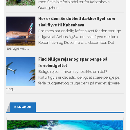
med fleksible forbindelser fra København.
Guangzhou –...
Her er den: Se dobbeltdækkerflyet som
skal flyve til København
Emirates har endelig løftet sløret for den særlige
udgave af Airbus A380, der skal flyve mellem
København og Dubai fra d. 1. december. Det
særlige ved...
Find billige rejser og spar penge på
feriebudgettet
Billige rejser – hvem synes ikke om det?
Naturligvis er det altid dejligt at spare penge på
ferie budgettet og bruge dem på meget sjovere
ting...
BANGKOK