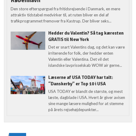
København
Den store efterspørgsel fra fritidsrejsende i Danmark, en mere
attraktiv tidstabel medvirker til, at ruten bliver en del af
trafikprogrammet fremover fra Kastrup. Der bliver seks...
Hedder du Valentin? Så tag kæresten
GRATIS til New York
Det er snart Valentins dag, og det kan være
irriterende for folk, der hedder enten
Valentin eller Valentina. Det vil det
islandske lavprisselskab WOW air gerne...
Læserne af USA TODAY har talt:
“Danskerby” er Top 10 i USA
USA TODAY er blandt de største, og mest
læste, dagblade i USA. Hvert år giver avisen
sine mange læsere mulighed for at stemme
på årets rejsehøjdepunkter...