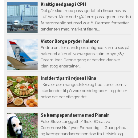
Kraftig nedgang i CPH
Det går skidt med passagertallet i Københavns
Lufthavn. Mere end 15% færre passagerer i marts i
år sammenlignet med 2008. Dermed fortsætter
tendensen med markant færre...
Victor Borge pryder haleror
Endnu en stor dansk personlighed kan nu ses på
haleroret af en af Norwegians splinternye 787
Dreamliner. Denne gang er det den danske
pianist og entertainer...
Insider tips til rejsen i Kina
I Kina er der mange skikke og traditioner, som vi
ikke kender til på vore breddegrader – og det er
netop det der ofte gør det...
Se kæmpepandaerne med Finnair
Foto: Steve Langguth / flickr (Creative
Commons) Nu flyver Finnair dig til Guangzhou
og kæmpepandaerne nonstop fra Helsinki og