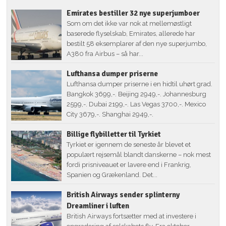
Emirates bestiller 32 nye superjumboer
Som om det ikke var nok at mellemøstligt
baserede flyselskab, Emirates, allerede har
bestilt 58 eksemplarer af den nye superjumbo,
A380 fra Airbus – så har...
Lufthansa dumper priserne
Lufthansa dumper priserne i en hidtil uhørt grad.
Bangkok 3699,-. Beijing 2949,-. Johannesburg
2599,-. Dubai 2199,-. Las Vegas 3700,-. Mexico
City 3679,-. Shanghai 2949,-.
Billige flybilletter til Tyrkiet
Tyrkiet er igennem de seneste år blevet et
populært rejsemål blandt danskerne – nok mest
fordi prisniveauet er lavere end i Frankrig,
Spanien og Grækenland. Det...
British Airways sender splinterny
Dreamliner i luften
British Airways fortsætter med at investere i