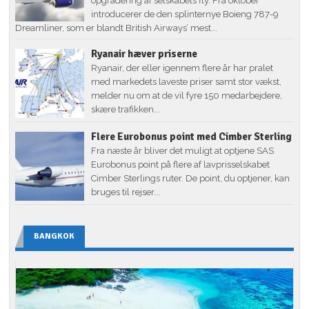
opgradering af selskabets fly. Fra oktober
introducerer de den splinternye Boieng 787-9
Dreamliner, som er blandt British Airways’ mest...
Ryanair hæver priserne
Ryanair, der eller igennem flere år har pralet
med markedets laveste priser samt stor vækst,
melder nu om at de vil fyre 150 medarbejdere,
skære trafikken...
Flere Eurobonus point med Cimber Sterling
Fra næste år bliver det muligt at optjene SAS
Eurobonus point på flere af lavprisselskabet
Cimber Sterlings ruter. De point, du optjener, kan
bruges til rejser...
BANGKOK