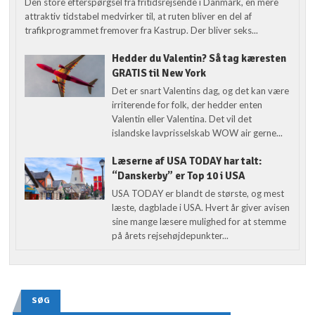
Den store efterspørgsel fra fritidsrejsende i Danmark, en mere
attraktiv tidstabel medvirker til, at ruten bliver en del af
trafikprogrammet fremover fra Kastrup. Der bliver seks...
Hedder du Valentin? Så tag kæresten
GRATIS til New York
Det er snart Valentins dag, og det kan være
irriterende for folk, der hedder enten
Valentin eller Valentina. Det vil det
islandske lavprisselskab WOW air gerne...
Læserne af USA TODAY har talt:
“Danskerby” er Top 10 i USA
USA TODAY er blandt de største, og mest
læste, dagblade i USA. Hvert år giver avisen
sine mange læsere mulighed for at stemme
på årets rejsehøjdepunkter...
SØG