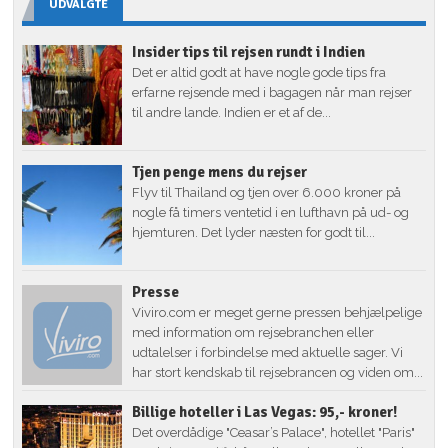
UDVALGTE
Insider tips til rejsen rundt i Indien
Det er altid godt at have nogle gode tips fra
erfarne rejsende med i bagagen når man rejser
til andre lande. Indien er et af de...
Tjen penge mens du rejser
Flyv til Thailand og tjen over 6.000 kroner på
nogle få timers ventetid i en lufthavn på ud- og
hjemturen. Det lyder næsten for godt til...
Presse
Viviro.com er meget gerne pressen behjælpelige
med information om rejsebranchen eller
udtalelser i forbindelse med aktuelle sager. Vi
har stort kendskab til rejsebrancen og viden om...
Billige hoteller i Las Vegas: 95,- kroner!
Det overdådige "Ceasar’s Palace", hotellet "Paris"