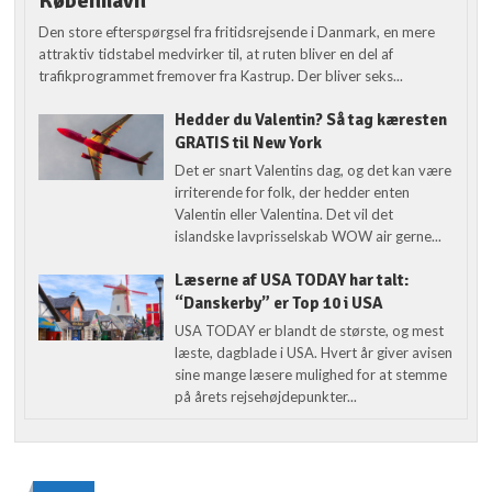
København
Den store efterspørgsel fra fritidsrejsende i Danmark, en mere
attraktiv tidstabel medvirker til, at ruten bliver en del af
trafikprogrammet fremover fra Kastrup. Der bliver seks...
Hedder du Valentin? Så tag kæresten
GRATIS til New York
Det er snart Valentins dag, og det kan være
irriterende for folk, der hedder enten
Valentin eller Valentina. Det vil det
islandske lavprisselskab WOW air gerne...
Læserne af USA TODAY har talt:
“Danskerby” er Top 10 i USA
USA TODAY er blandt de største, og mest
læste, dagblade i USA. Hvert år giver avisen
sine mange læsere mulighed for at stemme
på årets rejsehøjdepunkter...