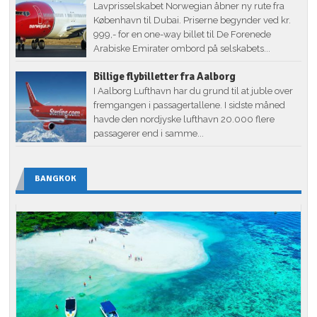
Lavprisselskabet Norwegian åbner ny rute fra
København til Dubai. Priserne begynder ved kr.
999,- for en one-way billet til De Forenede
Arabiske Emirater ombord på selskabets...
Billige flybilletter fra Aalborg
I Aalborg Lufthavn har du grund til at juble over
fremgangen i passagertallene. I sidste måned
havde den nordjyske lufthavn 20.000 flere
passagerer end i samme...
BANGKOK