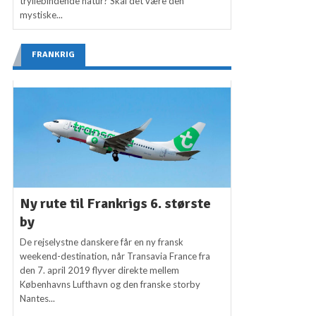
tryllebindende natur? Skal det være den
mystiske...
FRANKRIG
Ny rute til Frankrigs 6. største
by
De rejselystne danskere får en ny fransk
weekend-destination, når Transavia France fra
den 7. april 2019 flyver direkte mellem
Københavns Lufthavn og den franske storby
Nantes...