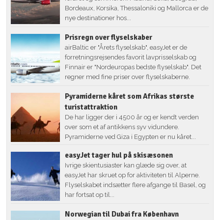
Bordeaux, Korsika, Thessaloniki og Mallorca er de
nye destinationer hos...
Prisregn over flyselskaber
airBaltic er "Årets flyselskab", easyJet er de
forretningsrejsendes favorit lavprisselskab og
Finnair er "Nordeuropas bedste flyselskab". Det
regner med fine priser over flyselskaberne.
Pyramiderne kåret som Afrikas største
turistattraktion
De har ligger der i 4500 år og er kendt verden
over som et af antikkens syv vidundere.
Pyramiderne ved Giza i Egypten er nu kåret...
easyJet tager hul på skisæsonen
Ivrige skientusiaster kan glæde sig over, at
easyJet har skruet op for aktiviteten til Alperne.
Flyselskabet indsætter flere afgange til Basel, og
har fortsat op til...
Norwegian til Dubai fra København