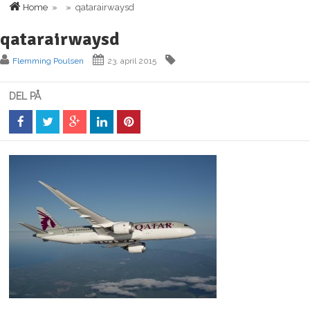
Home
» » qatarairwaysd
qatarairwaysd
Flemming Poulsen
23. april 2015
DEL PÅ