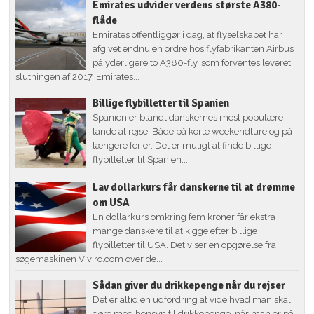
Emirates udvider verdens største A380-
flåde
Emirates offentliggør i dag, at flyselskabet har
afgivet endnu en ordre hos flyfabrikanten Airbus
på yderligere to A380-fly, som forventes leveret i
slutningen af 2017. Emirates...
Billige flybilletter til Spanien
Spanien er blandt danskernes mest populære
lande at rejse. Både på korte weekendture og på
længere ferier. Det er muligt at finde billige
flybilletter til Spanien...
Lav dollarkurs får danskerne til at drømme
om USA
En dollarkurs omkring fem kroner får ekstra
mange danskere til at kigge efter billige
flybilletter til USA. Det viser en opgørelse fra
søgemaskinen Viviro.com over de...
Sådan giver du drikkepenge når du rejser
Det er altid en udfordring at vide hvad man skal
gøre med hensyn til drikkepenge, når man er på