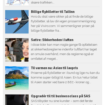
skære trafikken...
Billige flybilletter til Tallinn
Hvis du skal være sikker på at finde de billige
flybilletter, så lav din egen prissammenligning
her på Viviro.com. Vi sammenligner priser på
billige flybilletter fra...
Satire: Sikkerheden i luften
I disse tider kan man nogle gange få opfattelsen
at sikkerhedsreglerne indenfor luftfart har taget
en smule overhånd, men da reglerne også er
omfattet af meget...
Til varmen nu: Asien til lavpris
Priserne på flybilletter er i bund og lige nu kan du
komme super-billigt til Asien. En tur/retur billet
til Asien starter ved bare 2.867,- kroner og...
Opgradér til til businessclass på SAS
SAS tilbyder nu sine kunder – som det første