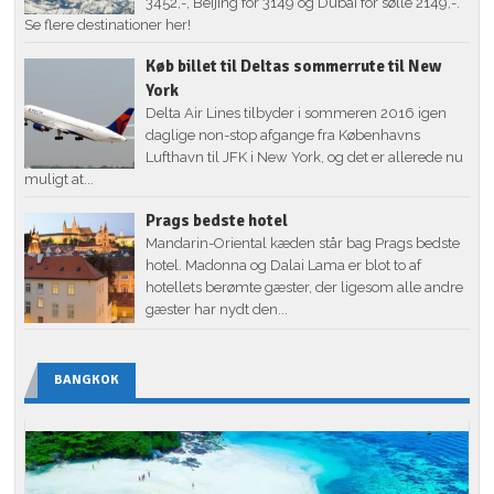
3452,-, Beijing for 3149 og Dubai for sølle 2149,-.
Se flere destinationer her!
Køb billet til Deltas sommerrute til New
York
Delta Air Lines tilbyder i sommeren 2016 igen
daglige non-stop afgange fra Københavns
Lufthavn til JFK i New York, og det er allerede nu
muligt at...
Prags bedste hotel
Mandarin-Oriental kæden står bag Prags bedste
hotel. Madonna og Dalai Lama er blot to af
hotellets berømte gæster, der ligesom alle andre
gæster har nydt den...
BANGKOK