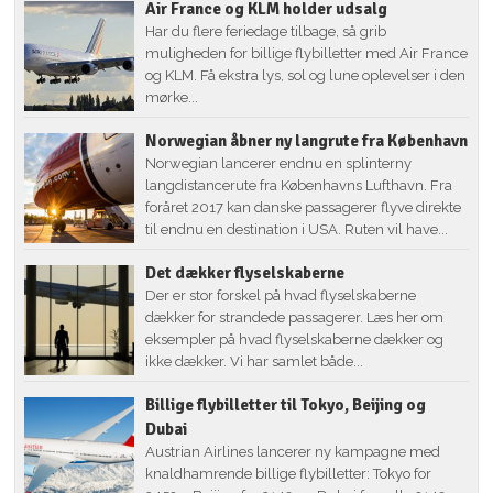
Air France og KLM holder udsalg
Har du flere feriedage tilbage, så grib
muligheden for billige flybilletter med Air France
og KLM. Få ekstra lys, sol og lune oplevelser i den
mørke...
Norwegian åbner ny langrute fra København
Norwegian lancerer endnu en splinterny
langdistancerute fra Københavns Lufthavn. Fra
foråret 2017 kan danske passagerer flyve direkte
til endnu en destination i USA. Ruten vil have...
Det dækker flyselskaberne
Der er stor forskel på hvad flyselskaberne
dækker for strandede passagerer. Læs her om
eksempler på hvad flyselskaberne dækker og
ikke dækker. Vi har samlet både...
Billige flybilletter til Tokyo, Beijing og
Dubai
Austrian Airlines lancerer ny kampagne med
knaldhamrende billige flybilletter: Tokyo for