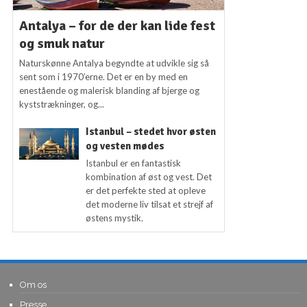
Antalya – for de der kan lide fest
og smuk natur
Naturskønne Antalya begyndte at udvikle sig så
sent som i 1970’erne. Det er en by med en
enestående og malerisk blanding af bjerge og
kyststrækninger, og...
Istanbul – stedet hvor østen
og vesten mødes
Istanbul er en fantastisk
kombination af øst og vest. Det
er det perfekte sted at opleve
det moderne liv tilsat et strejf af
østens mystik.
Om os
Presse