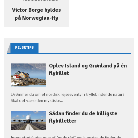
Victor Borge hyldes
på Norwegian-fly
REJSETIPS
Oplev Island og Grønland på én
flybillet
Drømmer du om et nordisk rejseeventyr i tryllebindende natur?
Skal det være den mystiske...
Sådan finder du de billigste
flybilletter
Internettet flyder over af “gode råd” om hvordan du finder de