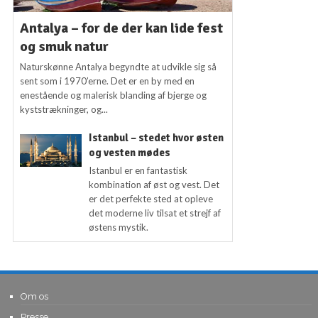
Antalya – for de der kan lide fest
og smuk natur
Naturskønne Antalya begyndte at udvikle sig så
sent som i 1970’erne. Det er en by med en
enestående og malerisk blanding af bjerge og
kyststrækninger, og...
Istanbul – stedet hvor østen
og vesten mødes
Istanbul er en fantastisk
kombination af øst og vest. Det
er det perfekte sted at opleve
det moderne liv tilsat et strejf af
østens mystik.
Om os
Presse