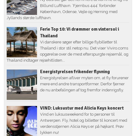
Billund Lufthavn. ‘Fjernbus 444’ forbinder
København, Odense, Vejle og Herning med
Jyllands største lufthavn.
Ferie Top 10: Vi drømmer om vintersol i
Thailand
Vi danskere søger efter billige flybilletter til
Thailand i stor stil netop nu. Det viser Viviro.coms
opgørelse over de mest efterspurgte rejsemål, og
Thailand indtager rejsehitlisten...
Energistyrelsen frikender flyvning
Energistyrelsen afliver myten om, at fly forurener
mere end andre transportformer. Derfor fjerner
de nu anbefalingen af tog fremfor indenrigsfly.
VIND: Luksustur med Alicia Keys koncert
Vind en luksusweekend for to personer til
Antwerpen. Fly, hotel og billetter til koncert med
verdensstjernen Alicia Keys er på højkant. Prøv
lykken nu!