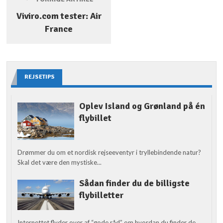
Viviro.com tester: Air
France
REJSETIPS
Oplev Island og Grønland på én
flybillet
Drømmer du om et nordisk rejseeventyr i tryllebindende natur?
Skal det være den mystiske...
Sådan finder du de billigste
flybilletter
Internettet flyder over af “gode råd” om hvordan du finder de