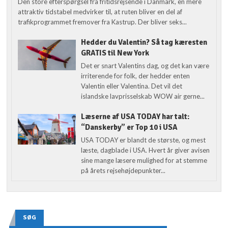
Den store efterspørgsel fra fritidsrejsende i Danmark, en mere
attraktiv tidstabel medvirker til, at ruten bliver en del af
trafikprogrammet fremover fra Kastrup. Der bliver seks...
Hedder du Valentin? Så tag kæresten
GRATIS til New York
Det er snart Valentins dag, og det kan være
irriterende for folk, der hedder enten
Valentin eller Valentina. Det vil det
islandske lavprisselskab WOW air gerne...
Læserne af USA TODAY har talt:
“Danskerby” er Top 10 i USA
USA TODAY er blandt de største, og mest
læste, dagblade i USA. Hvert år giver avisen
sine mange læsere mulighed for at stemme
på årets rejsehøjdepunkter...
SØG