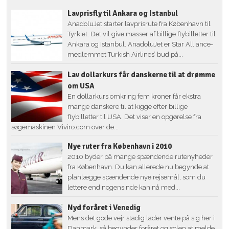
Lavprisfly til Ankara og Istanbul
AnadoluJet starter lavprisrute fra København til
Tyrkiet. Det vil give masser af billige flybilletter til
Ankara og Istanbul. AnadoluJet er Star Alliance-
medlemmet Turkish Airlines’ bud på...
Lav dollarkurs får danskerne til at drømme
om USA
En dollarkurs omkring fem kroner får ekstra
mange danskere til at kigge efter billige
flybilletter til USA. Det viser en opgørelse fra
søgemaskinen Viviro.com over de...
Nye ruter fra København i 2010
2010 byder på mange spændende rutenyheder
fra København. Du kan allerede nu begynde at
planlægge spændende nye rejsemål, som du
lettere end nogensinde kan nå med...
Nyd foråret i Venedig
Mens det gode vejr stadig lader vente på sig her i
Danmark, så begynder foråret og solen at melde