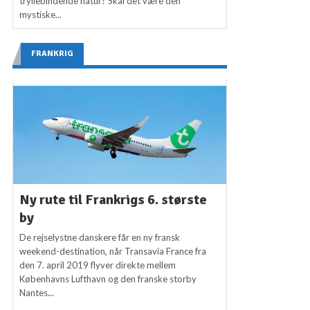
tryllebindende natur? Skal det være den
mystiske...
FRANKRIG
Ny rute til Frankrigs 6. største
by
De rejselystne danskere får en ny fransk
weekend-destination, når Transavia France fra
den 7. april 2019 flyver direkte mellem
Københavns Lufthavn og den franske storby
Nantes...