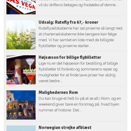
vil du skiftevis betages og frastødes af denne...
Udsalg: Rutefly fra 67,- kroner
Ruteflyselskaberne har sat priserne så langt ned,
at charterselskaberne ikke længere kan følge
med. Vi har samlet en liste med de billigste
flybilletter og priserne starter...
Højsæson for billige flybilletter
Lige nu er det højsæson for bestilling af billige
flybilletter til forårets og sommerens rejser og
muligheder for at finde lave priser har aldrig
været bedre....
Mulighedernes Rom
Du kan bruge et helt liv på at se alt i Rom, og en
weekend giver bare en forsmag på, hvad byen
rummer af historie. Det...
Norwegian strejke afblæst