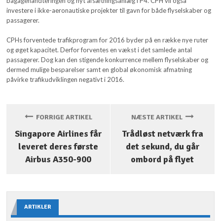
bagagehåndteringen og nyt afsætningsanlæg i P4. CPH vil også
investere i ikke-aeronautiske projekter til gavn for både flyselskaber og
passagerer.
CPHs forventede trafikprogram for 2016 byder på en række nye ruter
og øget kapacitet. Derfor forventes en vækst i det samlede antal
passagerer. Dog kan den stigende konkurrence mellem flyselskaber og
dermed mulige besparelser samt en global økonomisk afmatning
påvirke trafikudviklingen negativt i 2016.
FORRIGE ARTIKEL
NÆSTE ARTIKEL
Singapore Airlines får
Trådløst netværk fra
leveret deres første
det sekund, du går
Airbus A350-900
ombord på flyet
ARTIKLER