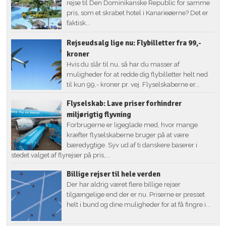
rejse til Den Dominikanske Republic for samme
pris, som et skrabet hotel i Kanarieøerne? Det er
faktisk...
Rejseudsalg lige nu: Flybilletter fra 99,-
kroner
Hvis du slår til nu, så har du masser af
muligheder for at redde dig flybilletter helt ned
til kun 99,- kroner pr. vej. Flyselskaberne er...
Flyselskab: Lave priser forhindrer
miljørigtig flyvning
Forbrugerne er ligeglade med, hvor mange
kræfter flyselskaberne bruger på at være
bæredygtige. Syv ud af ti danskere baserer i
stedet valget af flyrejser på pris,...
Billige rejser til hele verden
Der har aldrig været flere billige rejser
tilgængelige end der er nu. Priserne er presset
helt i bund og dine muligheder for at få fingre i...