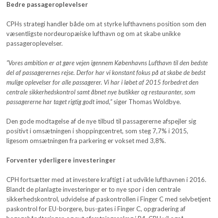
Bedre passageroplevelser
CPHs strategi handler både om at styrke lufthavnens position som den
væsentligste nordeuropæiske lufthavn og om at skabe unikke
passageroplevelser.
”Vores ambition er at gøre vejen igennem Københavns Lufthavn til den bedste
del af passagerernes rejse. Derfor har vi konstant fokus på at skabe de bedst
mulige oplevelser for alle passagerer. Vi har i løbet af 2015 forbedret den
centrale sikkerhedskontrol samt åbnet nye butikker og restauranter, som
passagererne har taget rigtig godt imod,”
siger Thomas Woldbye.
Den gode modtagelse af de nye tilbud til passagererne afspejler sig
positivt i omsætningen i shoppingcentret, som steg 7,7% i 2015,
ligesom omsætningen fra parkering er vokset med 3,8%.
Forventer yderligere investeringer
CPH fortsætter med at investere kraftigt i at udvikle lufthavnen i 2016.
Blandt de planlagte investeringer er to nye spor i den centrale
sikkerhedskontrol, udvidelse af paskontrollen i Finger C med selvbetjent
paskontrol for EU-borgere, bus-gates i Finger C, opgradering af