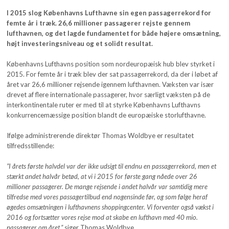
I 2015 slog Københavns Lufthavne sin egen passagerrekord for
femte år i træk. 26,6 millioner passagerer rejste gennem
lufthavnen, og det lagde fundamentet for både højere omsætning,
højt investeringsniveau og et solidt resultat.
Københavns Lufthavns position som nordeuropæisk hub blev styrket i
2015. For femte år i træk blev der sat passagerrekord, da der i løbet af
året var 26,6 millioner rejsende igennem lufthavnen. Væksten var især
drevet af flere internationale passagerer, hvor særligt væksten på de
interkontinentale ruter er med til at styrke Københavns Lufthavns
konkurrencemæssige position blandt de europæiske storlufthavne.
Ifølge administrerende direktør Thomas Woldbye er resultatet
tilfredsstillende:
”I årets første halvdel var der ikke udsigt til endnu en passagerrekord, men et
stærkt andet halvår betød, at vi i 2015 for første gang nåede over 26
millioner passagerer. De mange rejsende i andet halvår var samtidig mere
tilfredse med vores passagertilbud end nogensinde før, og som følge heraf
øgedes omsætningen i lufthavnens shoppingcenter. Vi forventer også vækst i
2016 og fortsætter vores rejse mod at skabe en lufthavn med 40 mio.
passagerer om året,”
siger Thomas Woldbye.