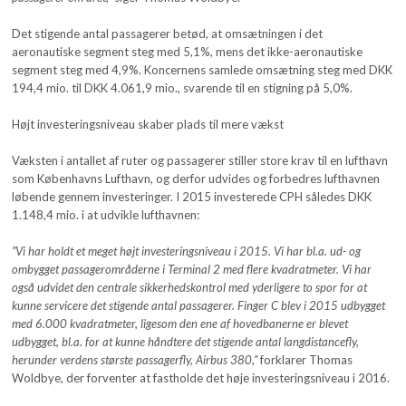
Det stigende antal passagerer betød, at omsætningen i det
aeronautiske segment steg med 5,1%, mens det ikke-aeronautiske
segment steg med 4,9%. Koncernens samlede omsætning steg med DKK
194,4 mio. til DKK 4.061,9 mio., svarende til en stigning på 5,0%.
Højt investeringsniveau skaber plads til mere vækst
Væksten i antallet af ruter og passagerer stiller store krav til en lufthavn
som Københavns Lufthavn, og derfor udvides og forbedres lufthavnen
løbende gennem investeringer. I 2015 investerede CPH således DKK
1.148,4 mio. i at udvikle lufthavnen:
”Vi har holdt et meget højt investeringsniveau i 2015. Vi har bl.a. ud- og
ombygget passagerområderne i Terminal 2 med flere kvadratmeter. Vi har
også udvidet den centrale sikkerhedskontrol med yderligere to spor for at
kunne servicere det stigende antal passagerer. Finger C blev i 2015 udbygget
med 6.000 kvadratmeter, ligesom den ene af hovedbanerne er blevet
udbygget, bl.a. for at kunne håndtere det stigende antal langdistancefly,
herunder verdens største passagerfly, Airbus 380,”
forklarer Thomas
Woldbye, der forventer at fastholde det høje investeringsniveau i 2016.