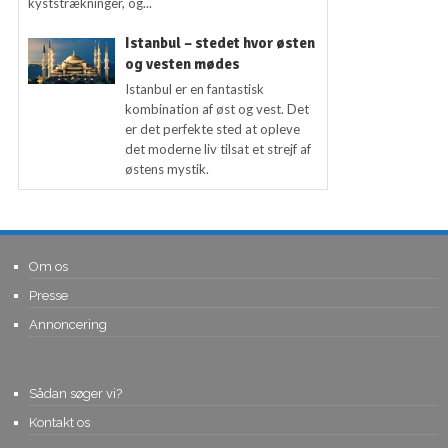
kyststrækninger, og...
Istanbul – stedet hvor østen
og vesten mødes
Istanbul er en fantastisk
kombination af øst og vest. Det
er det perfekte sted at opleve
det moderne liv tilsat et strejf af
østens mystik.
Om os
Presse
Annoncering
Sådan søger vi?
Kontakt os