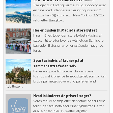
Trænger du til sol og varme, billig shopping eller
en café med udendørsservering og forårssol?
Europa fra 465,- tur/retur, New York for 2.902,-
retur eller Bangkok...
Her er guiden til Madrids store byfest
I maj måned løber den store byfest i Madrid af
stablen til ære for byens skytshelgen San Isidro
Labrador. Byfesten er en enestående mulighed
for at...
Spar tusindvis af kroner på at
sammensætte ferien selv
Her er en guide til hvordan du kan spare
tusindvis af kroner på feriebudgettet, som du kan
bruge på meget sjovere ting på ferien end
flybilletter...
Hvad inkluderer de priser I søger?
Vores mål er at søge efter den totale pris du som
forbruger skal betale for dine flybilletter. Derfor
er alle priser inklusiv skatter, afgifter,