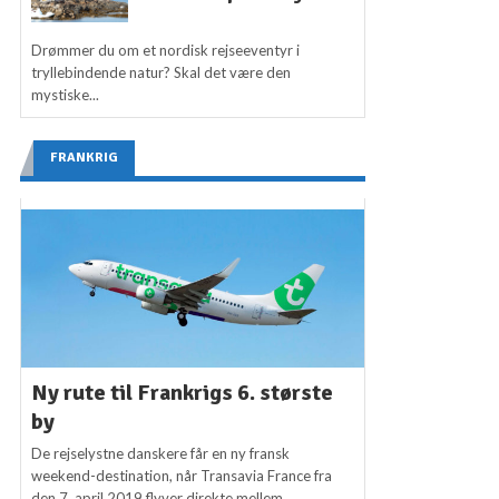
Drømmer du om et nordisk rejseeventyr i
tryllebindende natur? Skal det være den
mystiske...
FRANKRIG
Ny rute til Frankrigs 6. største
by
De rejselystne danskere får en ny fransk
weekend-destination, når Transavia France fra
den 7. april 2019 flyver direkte mellem