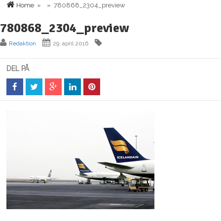
Home
» » 780868_2304_preview
780868_2304_preview
Redaktion
29. april 2016
DEL PÅ