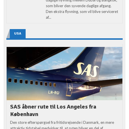
som bliver den syvende daglige afgang.
Den ekstra flyvning, som vil blive serviceret
af...
USA
SAS åbner rute til Los Angeles fra
København
Den store efterspørgsel fra fritidsrejsende i Danmark, en mere
attraktiv tidstabel medvirker til, at ruten bliver en del af