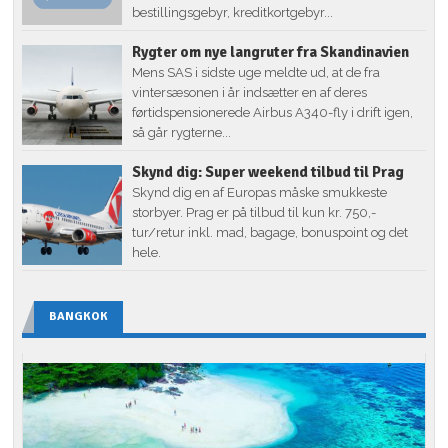
bestillingsgebyr, kreditkortgebyr...
Rygter om nye langruter fra Skandinavien
Mens SAS i sidste uge meldte ud, at de fra
vintersæsonen i år indsætter en af deres
førtidspensionerede Airbus A340-fly i drift igen,
så går rygterne...
Skynd dig: Super weekend tilbud til Prag
Skynd dig en af Europas måske smukkeste
storbyer. Prag er på tilbud til kun kr. 750,-
tur/retur inkl. mad, bagage, bonuspoint og det
hele.
BANGKOK