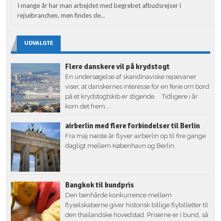
I mange år har man arbejdet med begrebet afbudsrejser i
rejsebranchen, men findes de...
UDVALGTE
Flere danskere vil på krydstogt
En undersøgelse af skandinaviske rejsevaner
viser, at danskernes interesse for en ferie om bord
på et krydstogtskib er stigende. Tidligere i år
kom det frem,...
airberlin med flere forbindelser til Berlin
Fra maj næste år flyver airberlin op til fire gange
dagligt mellem København og Berlin.
Bangkok til bundpris
Den benhårde konkurrence mellem
flyselskaberne giver historisk billige flybilletter til
den thailandske hovedstad. Priserne er i bund, så