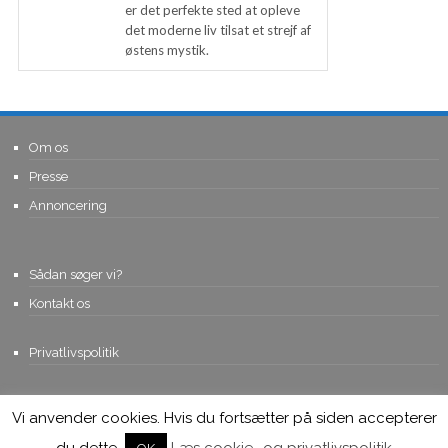
er det perfekte sted at opleve
det moderne liv tilsat et strejf af
østens mystik.
Om os
Presse
Annoncering
Sådan søger vi?
Kontakt os
Privatlivspolitik
Vi anvender cookies. Hvis du fortsætter på siden accepterer
© Copyright 2015, Viviro.com ApS
- Alle rettigheder forbeholdes. Vi
tager forbehold for fejlagtige priser.