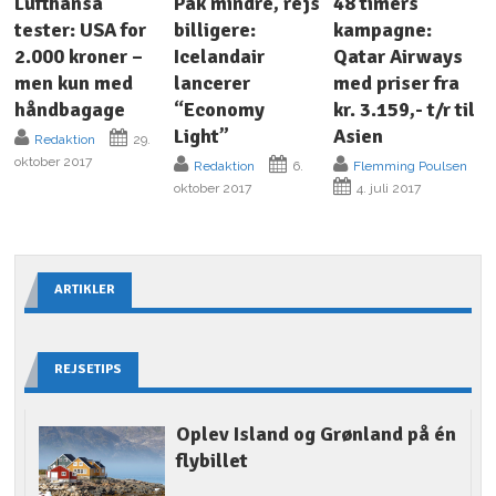
Lufthansa
Pak mindre, rejs
48 timers
tester: USA for
billigere:
kampagne:
2.000 kroner –
Icelandair
Qatar Airways
men kun med
lancerer
med priser fra
håndbagage
“Economy
kr. 3.159,- t/r til
Light”
Asien
Redaktion
29.
oktober 2017
Redaktion
6.
Flemming Poulsen
oktober 2017
4. juli 2017
ARTIKLER
REJSETIPS
Oplev Island og Grønland på én
flybillet