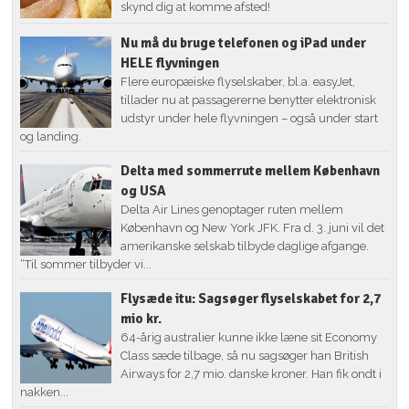
skynd dig at komme afsted!
Nu må du bruge telefonen og iPad under
HELE flyvningen
Flere europæiske flyselskaber, bl.a. easyJet,
tillader nu at passagererne benytter elektronisk
udstyr under hele flyvningen – også under start
og landing.
Delta med sommerrute mellem København
og USA
Delta Air Lines genoptager ruten mellem
København og New York JFK. Fra d. 3. juni vil det
amerikanske selskab tilbyde daglige afgange.
“Til sommer tilbyder vi...
Flysæde itu: Sagsøger flyselskabet for 2,7
mio kr.
64-årig australier kunne ikke læne sit Economy
Class sæde tilbage, så nu sagsøger han British
Airways for 2,7 mio. danske kroner. Han fik ondt i
nakken...