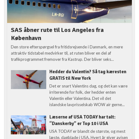
SAS åbner rute til Los Angeles fra
København
Den store efterspørgsel fra fritidsrejsende i Danmark, en mere
attraktiv tidstabel medvirker til, at ruten bliver en del af
trafikprogrammet fremover fra Kastrup. Der bliver seks...
Hedder du Valentin? Så tag kæresten
GRATIS til New York
Det er snart Valentins dag, og det kan være
irriterende for folk, der hedder enten
Valentin eller Valentina. Det vil det
islandske lavprisselskab WOW air gerne...
Læserne af USA TODAY har talt:
“Danskerby” er Top 10 i USA
USA TODAY er blandt de største, og mest
læste, dagblade i USA. Hvert år giver avisen