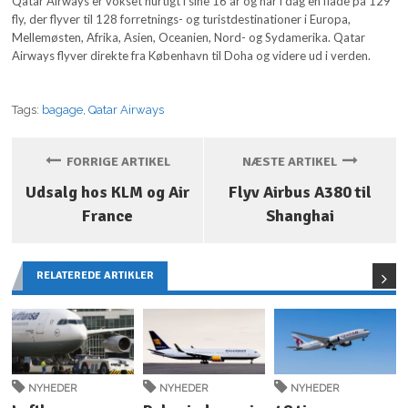
Qatar Airways er vokset hurtigt i sine 16 år og har i dag en flåde på 129
fly, der flyver til 128 forretnings- og turistdestinationer i Europa,
Mellemøsten, Afrika, Asien, Oceanien, Nord- og Sydamerika. Qatar
Airways flyver direkte fra København til Doha og videre ud i verden.
Tags:
bagage
,
Qatar Airways
FORRIGE ARTIKEL
NÆSTE ARTIKEL
Udsalg hos KLM og Air
Flyv Airbus A380 til
France
Shanghai
RELATEREDE ARTIKLER
NYHEDER
NYHEDER
NYHEDER