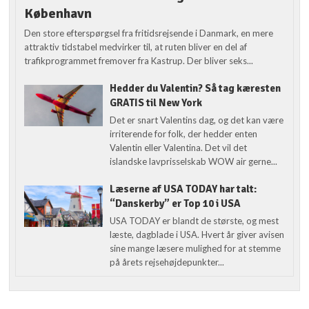
København
Den store efterspørgsel fra fritidsrejsende i Danmark, en mere
attraktiv tidstabel medvirker til, at ruten bliver en del af
trafikprogrammet fremover fra Kastrup. Der bliver seks...
Hedder du Valentin? Så tag kæresten
GRATIS til New York
Det er snart Valentins dag, og det kan være
irriterende for folk, der hedder enten
Valentin eller Valentina. Det vil det
islandske lavprisselskab WOW air gerne...
Læserne af USA TODAY har talt:
“Danskerby” er Top 10 i USA
USA TODAY er blandt de største, og mest
læste, dagblade i USA. Hvert år giver avisen
sine mange læsere mulighed for at stemme
på årets rejsehøjdepunkter...