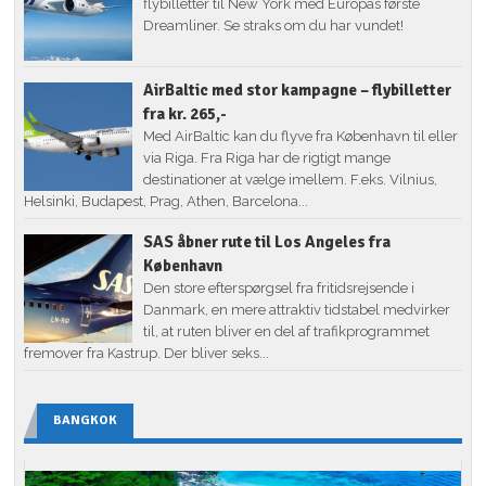
flybilletter til New York med Europas første
Dreamliner. Se straks om du har vundet!
AirBaltic med stor kampagne – flybilletter
fra kr. 265,-
Med AirBaltic kan du flyve fra København til eller
via Riga. Fra Riga har de rigtigt mange
destinationer at vælge imellem. F.eks. Vilnius,
Helsinki, Budapest, Prag, Athen, Barcelona...
SAS åbner rute til Los Angeles fra
København
Den store efterspørgsel fra fritidsrejsende i
Danmark, en mere attraktiv tidstabel medvirker
til, at ruten bliver en del af trafikprogrammet
fremover fra Kastrup. Der bliver seks...
BANGKOK