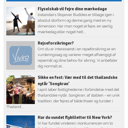
Flyselskab vil fejre dine mærkedage
Icelandairs Stopover Buddies er tilbage igen i
absolut storform og denne gang med en ny
dimension: Har man noget at fejre, en særlig
mærkedag eller noget helt...
Rejseforsikringer?
Om du er interesseret i en rejseforsikring er en
vurderingssag og varierer meget afhængigt af
rejsemål og dine behov for sikring. Vi anbefaler
dig normalt at...
Sikke en fest: Vær med til det thailandske
nytår ‘Songkran’
I april løber festlighederne i forbindelse med det
thailandske nytår, Songkran, af stablen – en unik
tradition, der fejres af både thaier og turister i
Thailand....
Har du vundet flybilletter til New York?
Vi har fundet vinderen i konkurrencen om to