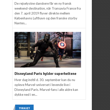
De rejselystne danskere får en ny fransk
weekend-destination, når Transavia France fra
den 7. april 2019 flyver direkte mellem
Københavns Lufthavn og den franske storby
Nantes...
Disneyland Paris hylder superheltene
Hver dag indtil d. 30. september kan du nu
opleve Marvel-universet i levende live i
Disneyland Paris. Marvel-fans i alle aldre kan
dykke ned i en...
TYRKIET