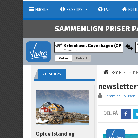
FORSIDE
REJSETIPS
FAQ
HOTEL
SAMMENLIGN PRISER P
Danmark
Retur
Enkelt
Home
» » new
REJSETIPS
newsletter
Flemming Poulsen
DEL PÅ
Oplev Island og