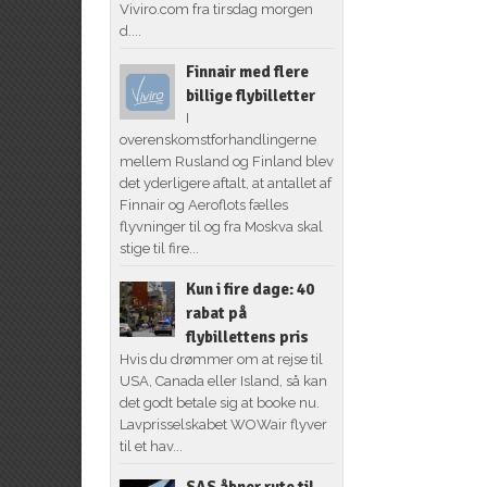
Viviro.com fra tirsdag morgen
d....
Finnair med flere
billige flybilletter
I
overenskomstforhandlingerne
mellem Rusland og Finland blev
det yderligere aftalt, at antallet af
Finnair og Aeroflots fælles
flyvninger til og fra Moskva skal
stige til fire...
Kun i fire dage: 40
rabat på
flybillettens pris
Hvis du drømmer om at rejse til
USA, Canada eller Island, så kan
det godt betale sig at booke nu.
Lavprisselskabet WOWair flyver
til et hav...
SAS åbner rute til