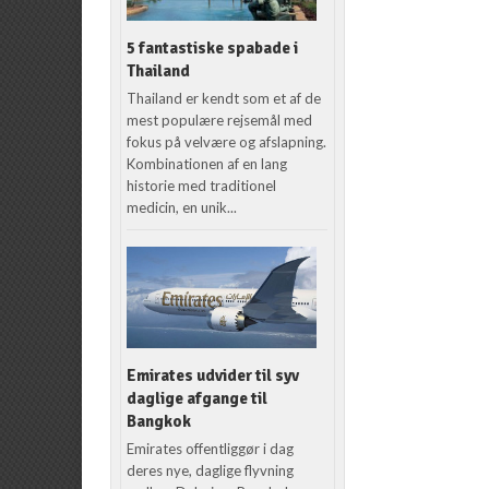
5 fantastiske spabade i
Thailand
Thailand er kendt som et af de
mest populære rejsemål med
fokus på velvære og afslapning.
Kombinationen af en lang
historie med traditionel
medicin, en unik...
Emirates udvider til syv
daglige afgange til
Bangkok
Emirates offentliggør i dag
deres nye, daglige flyvning