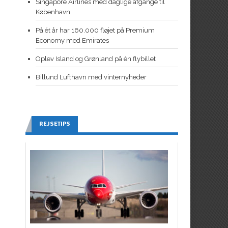
Singapore Airlines med daglige afgange til
København
På ét år har 160.000 fløjet på Premium
Economy med Emirates
Oplev Island og Grønland på én flybillet
Billund Lufthavn med vinternyheder
REJSETIPS