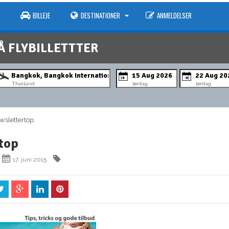
BILLEJE
DESTINATIONER
ANMELDELSER
Å FLYBILLETTTER
Thailand
lørdag
lørdag
slettertop
top
17. juni 2015