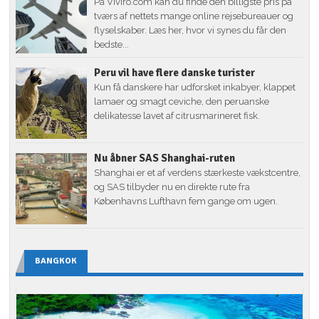
På Viviro.com kan du finde den billigste pris på
tværs af nettets mange online rejsebureauer og
flyselskaber. Læs her, hvor vi synes du får den
bedste...
Peru vil have flere danske turister
Kun få danskere har udforsket inkabyer, klappet
lamaer og smagt ceviche, den peruanske
delikatesse lavet af citrusmarineret fisk.
Nu åbner SAS Shanghai-ruten
Shanghai er et af verdens stærkeste vækstcentre,
og SAS tilbyder nu en direkte rute fra
Københavns Lufthavn fem gange om ugen.
BANGKOK