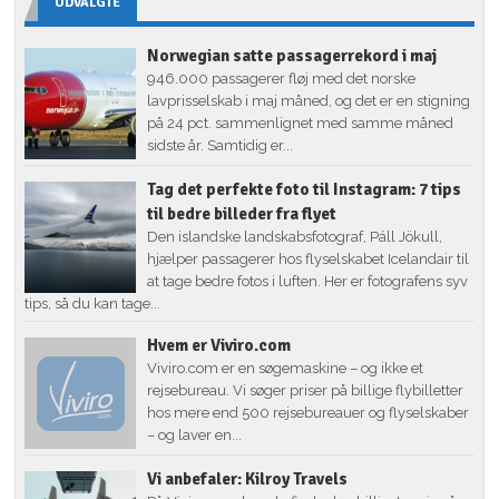
UDVALGTE
Norwegian satte passagerrekord i maj
946.000 passagerer fløj med det norske
lavprisselskab i maj måned, og det er en stigning
på 24 pct. sammenlignet med samme måned
sidste år. Samtidig er...
Tag det perfekte foto til Instagram: 7 tips
til bedre billeder fra flyet
Den islandske landskabsfotograf, Páll Jökull,
hjælper passagerer hos flyselskabet Icelandair til
at tage bedre fotos i luften. Her er fotografens syv
tips, så du kan tage...
Hvem er Viviro.com
Viviro.com er en søgemaskine – og ikke et
rejsebureau. Vi søger priser på billige flybilletter
hos mere end 500 rejsebureauer og flyselskaber
– og laver en...
Vi anbefaler: Kilroy Travels