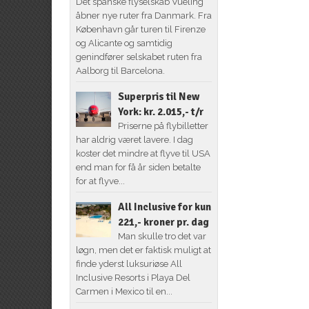
Det spanske flyselskab Vueling
åbner nye ruter fra Danmark. Fra
København går turen til Firenze
og Alicante og samtidig
genindfører selskabet ruten fra
Aalborg til Barcelona.
Superpris til New
York: kr. 2.015,- t/r
Priserne på flybilletter
har aldrig været lavere. I dag
koster det mindre at flyve til USA
end man for få år siden betalte
for at flyve...
All Inclusive for kun
221,- kroner pr. dag
Man skulle tro det var
løgn, men det er faktisk muligt at
finde yderst luksuriøse All
Inclusive Resorts i Playa Del
Carmen i Mexico til en...