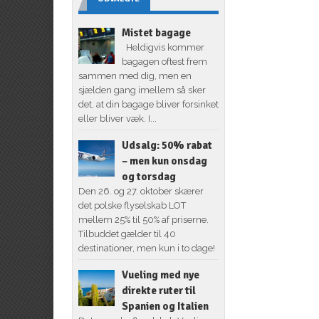
Mistet bagage
Heldigvis kommer
bagagen oftest frem
sammen med dig, men en
sjælden gang imellem så sker
det, at din bagage bliver forsinket
eller bliver væk. I...
Udsalg: 50% rabat
– men kun onsdag
og torsdag
Den 26. og 27. oktober skærer
det polske flyselskab LOT
mellem 25% til 50% af priserne.
Tilbuddet gælder til 40
destinationer, men kun i to dage!
Vueling med nye
direkte ruter til
Spanien og Italien