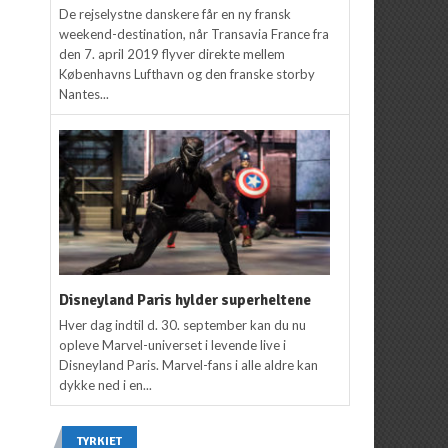
De rejselystne danskere får en ny fransk
weekend-destination, når Transavia France fra
den 7. april 2019 flyver direkte mellem
Københavns Lufthavn og den franske storby
Nantes...
Disneyland Paris hylder superheltene
Hver dag indtil d. 30. september kan du nu
opleve Marvel-universet i levende live i
Disneyland Paris. Marvel-fans i alle aldre kan
dykke ned i en...
TYRKIET