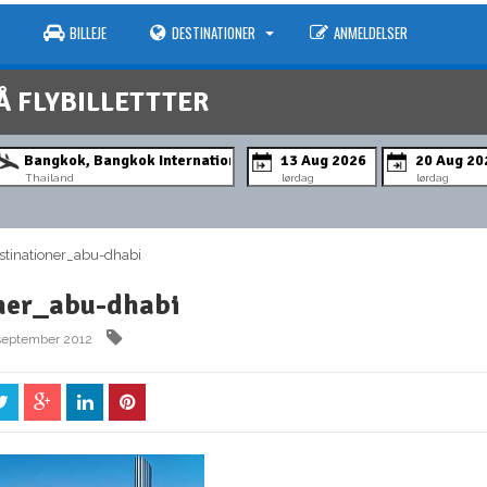
BILLEJE
DESTINATIONER
ANMELDELSER
Å FLYBILLETTTER
Thailand
lørdag
lørdag
inationer_abu-dhabi
ner_abu-dhabi
 september 2012