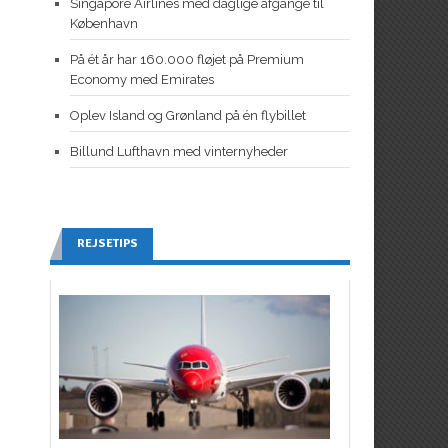
Singapore Airlines med daglige afgange til
København
På ét år har 160.000 fløjet på Premium
Economy med Emirates
Oplev Island og Grønland på én flybillet
Billund Lufthavn med vinternyheder
REJSETIPS