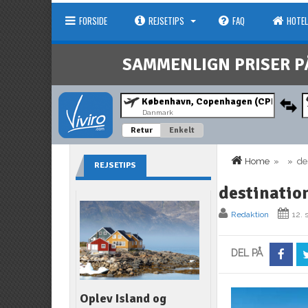
FORSIDE
REJSETIPS
FAQ
HOTEL
SAMMENLIGN PRISER P
Danmark
Retur
Enkelt
Home
» » dest
REJSETIPS
destinatio
Redaktion
12.
DEL PÅ
Oplev Island og