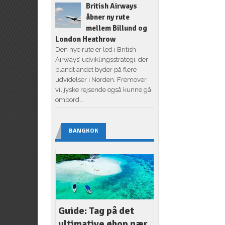
British Airways
åbner ny rute
mellem Billund og
London Heathrow
Den nye rute er led i British
Airways’ udviklingsstrategi, der
blandt andet byder på flere
udvidelser i Norden. Fremover
vil jyske rejsende også kunne gå
ombord...
BANGKOK
Guide: Tag på det
ultimative øhop nær