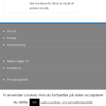
det moderne liv tilsat et strejf af
østens mystik.
Om os
Presse
Annoncering
Sådan søger vi?
Kontakt os
Privatlivspolitik
Vi anvender cookies. Hvis du fortsætter på siden accepterer
© Copyright 2015, Viviro.com ApS
- Alle rettigheder forbeholdes. Vi
tager forbehold for fejlagtige priser.
du dette.
Læs cookie- og privatlivspolitik
OK