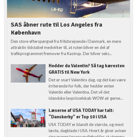
SAS åbner rute til Los Angeles fra
København
Den store efterspørgsel fra fritidsrejsende i Danmark, en mere
attraktiv tidstabel medvirker til, at ruten bliver en del af
trafikprogrammet fremover fra Kastrup. Der bliver seks...
Hedder du Valentin? Så tag kæresten
GRATIS til New York
Det er snart Valentins dag, og det kan være
irriterende for folk, der hedder enten
Valentin eller Valentina. Det vil det
islandske lavprisselskab WOW air gerne...
Læserne af USA TODAY har talt:
“Danskerby” er Top 10 i USA
USA TODAY er blandt de største, og mest
læste, dagblade i USA. Hvert år giver avisen
sine mange læsere mulighed for at stemme