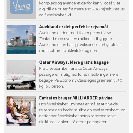
kompleks og avanceret derfor kan vi også vise
dig billige priser fra mere end 500 rejsebureauer
og flyselskaber. Vi...
Auckland er det perfekte rejsemål
Auckland er den mest folkerige by i New
Zealand med over en million indbyggere.
Auckland er en hastigt voksende storby fuld af
multikulturelle aktiviteter og den...
Qatar Airways: Mere gratis bagage
Fra 1. september får alle Qatar Airways
passagerer mulighed for at medbringe mere
bagage. På Economy Class øges grænsen til 30
kg. pr. person.
Emirates bruger MILLIARDER på vine
Hos flyselskabet Emirates er målet at give de
rejsende den bedst mulige oplevelse ombord, og
derfor har flyselskabet netop sammensat et
eksklusivt vinkort, så deres passagerer...