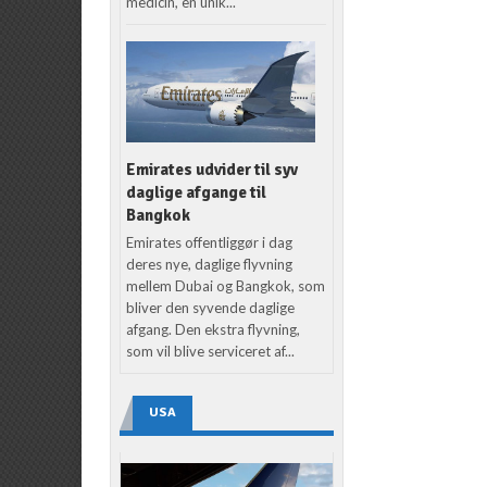
medicin, en unik...
Emirates udvider til syv
daglige afgange til
Bangkok
Emirates offentliggør i dag
deres nye, daglige flyvning
mellem Dubai og Bangkok, som
bliver den syvende daglige
afgang. Den ekstra flyvning,
som vil blive serviceret af...
USA