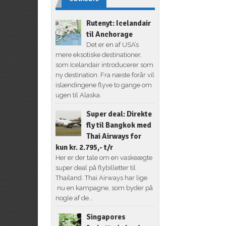
Rutenyt: Icelandair
til Anchorage
Det er en af USA’s
mere eksotiske destinationer,
som Icelandair introducerer som
ny destination. Fra næste forår vil
islændingene flyve to gange om
ugen til Alaska.
Super deal: Direkte
fly til Bangkok med
Thai Airways for
kun kr. 2.795,- t/r
Her er der tale om en vaskeægte
super deal på flybilletter til
Thailand. Thai Airways har lige
nu en kampagne, som byder på
nogle af de...
Singapores