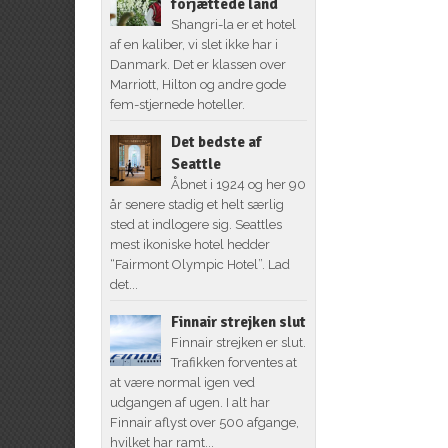
forjættede land
Shangri-la er et hotel
af en kaliber, vi slet ikke har i
Danmark. Det er klassen over
Marriott, Hilton og andre gode
fem-stjernede hoteller.
Det bedste af
Seattle
Åbnet i 1924 og her 90
år senere stadig et helt særlig
sted at indlogere sig. Seattles
mest ikoniske hotel hedder
“Fairmont Olympic Hotel”. Lad
det...
Finnair strejken slut
Finnair strejken er slut.
Trafikken forventes at
at være normal igen ved
udgangen af ugen. I alt har
Finnair aflyst over 500 afgange,
hvilket har ramt...