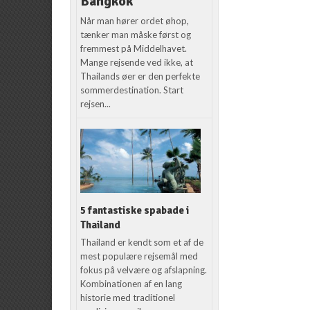
Bangkok
Når man hører ordet øhop,
tænker man måske først og
fremmest på Middelhavet.
Mange rejsende ved ikke, at
Thailands øer er den perfekte
sommerdestination. Start
rejsen...
5 fantastiske spabade i
Thailand
Thailand er kendt som et af de
mest populære rejsemål med
fokus på velvære og afslapning.
Kombinationen af en lang
historie med traditionel