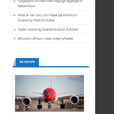
Singapore Airlines med daglige afgange til
København
På ét år har 160.000 fløjet på Premium
Economy med Emirates
Oplev Island og Grønland på én flybillet
Billund Lufthavn med vinternyheder
REJSETIPS