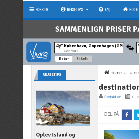
FORSIDE
REJSETIPS
FAQ
HOTEL
SAMMENLIGN PRISER P
Danmark
Retur
Enkelt
Home
» » dest
REJSETIPS
destinatio
Redaktion
12.
DEL PÅ
Oplev Island og