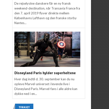
De rejselystne danskere får en ny fransk
weekend-destination, når Transavia France fra
den 7. april 2019 flyver direkte mellem
Københavns Lufthavn og den franske storby
Nantes...
Disneyland Paris hylder superheltene
Hver dag indtil d. 30. september kan du nu
opleve Marvel-universet i levende live i
Disneyland Paris. Marvel-fans i alle aldre kan
dykke ned i en...
TYRKIET