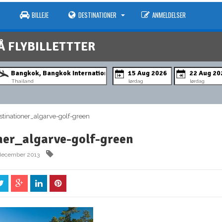
BILLEJE
DESTINATIONER
ANMELDELSER
Å FLYBILLETTTER
Thailand
lørdag
lørdag
inationer_algarve-golf-green
ner_algarve-golf-green
 december 2013