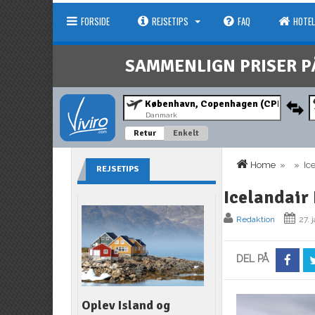
FORSIDE
REJSETIPS
FAQ
HOTEL
SAMMENLIGN PRISER P
Danmark
Retur
Enkelt
Home
» » Icel
REJSETIPS
Icelandair
Redaktion
27. 
DEL PÅ
Oplev Island og