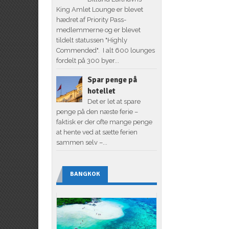
King Amlet Lounge er blevet
hædret af Priority Pass-
medlemmerne og er blevet
tildelt statussen "Highly
Commended". I alt 600 lounges
fordelt på 300 byer...
Spar penge på
hotellet
Det er let at spare
penge på den næste ferie –
faktisk er der ofte mange penge
at hente ved at sætte ferien
sammen selv –...
BANGKOK