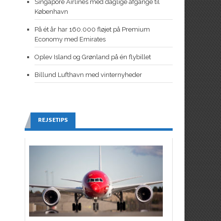
Singapore Airlines med daglige afgange til
København
På ét år har 160.000 fløjet på Premium
Economy med Emirates
Oplev Island og Grønland på én flybillet
Billund Lufthavn med vinternyheder
REJSETIPS