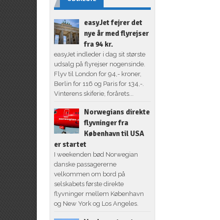
easyJet fejrer det
nye år med flyrejser
fra 94 kr.
easyJet indleder i dag sit største
udsalg på flyrejser nogensinde.
Flyv til London for 94,- kroner,
Berlin for 116 og Paris for 134,-.
Vinterens skiferie, forårets...
Norwegians direkte
flyvninger fra
København til USA
er startet
I weekenden bød Norwegian
danske passagererne
velkommen om bord på
selskabets første direkte
flyvninger mellem København
og New York og Los Angeles.