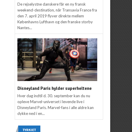
De rejselystne danskere får en ny fransk
weekend-destination, når Transavia France fra
den 7. april 2019 flyver direkte mellem
Københavns Lufthavn og den franske storby
Nantes...
Disneyland Paris hylder superheltene
Hver dag indtil d. 30. september kan du nu
opleve Marvel-universet i levende live i
Disneyland Paris. Marvel-fans i alle aldre kan
dykke ned i en...
TYRKIET