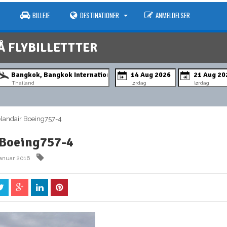
BILLEJE
DESTINATIONER
ANMELDELSER
Å FLYBILLETTTER
Thailand
lørdag
lørdag
andair Boeing757-4
 Boeing757-4
januar 2016