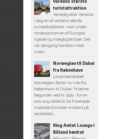
Verdens største
turistattraktion
Venedig eller Venezia.
I dag en af verdens største
turistattraktioner, men under
renæssancen en af Europas
rigeste og mægtigste byer. Det
var dengang handlen med
Asien...
Norwegian til Dubai
fra København
Lavprisselskabet
Norwegian åbner ny rute fra
København til Dubai. Priserne
begynder ved kr. 999,- for en
one-way billet til De Forenede
Arabiske Emirater ombord på
selskabets...
King Amlet Lounge i
Billund hædret
Billund Lufthavns