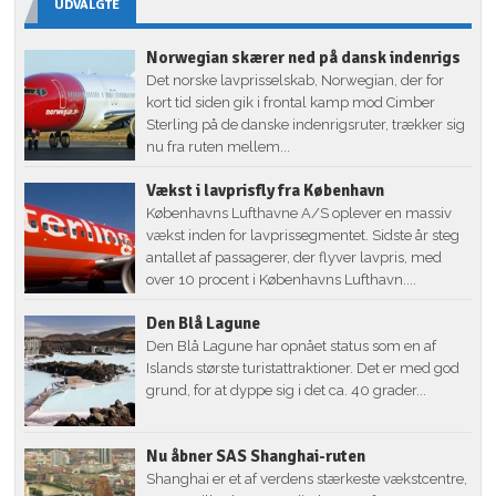
UDVALGTE
Norwegian skærer ned på dansk indenrigs
Det norske lavprisselskab, Norwegian, der for
kort tid siden gik i frontal kamp mod Cimber
Sterling på de danske indenrigsruter, trækker sig
nu fra ruten mellem...
Vækst i lavprisfly fra København
Københavns Lufthavne A/S oplever en massiv
vækst inden for lavprissegmentet. Sidste år steg
antallet af passagerer, der flyver lavpris, med
over 10 procent i Københavns Lufthavn....
Den Blå Lagune
Den Blå Lagune har opnået status som en af
Islands største turistattraktioner. Det er med god
grund, for at dyppe sig i det ca. 40 grader...
Nu åbner SAS Shanghai-ruten
Shanghai er et af verdens stærkeste vækstcentre,