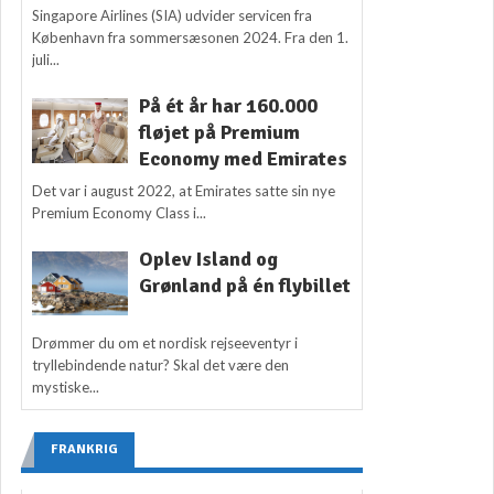
Singapore Airlines (SIA) udvider servicen fra
København fra sommersæsonen 2024. Fra den 1.
juli...
På ét år har 160.000
fløjet på Premium
Economy med Emirates
Det var i august 2022, at Emirates satte sin nye
Premium Economy Class i...
Oplev Island og
Grønland på én flybillet
Drømmer du om et nordisk rejseeventyr i
tryllebindende natur? Skal det være den
mystiske...
FRANKRIG