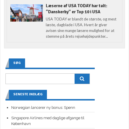
Læserne af USA TODAY har talt:
“Danskerby” er Top 10 i USA
USA TODAY er blandt de største, og mest
læste, dagblade i USA. Hvert år giver
avisen sine mange læsere mulighed for at
stemme på årets rejsehøjdepunkter...
SØG
SENESTE INDLÆG
Norwegian lancerer ny bonus: Spenn
Singapore Airlines med daglige afgange til
København