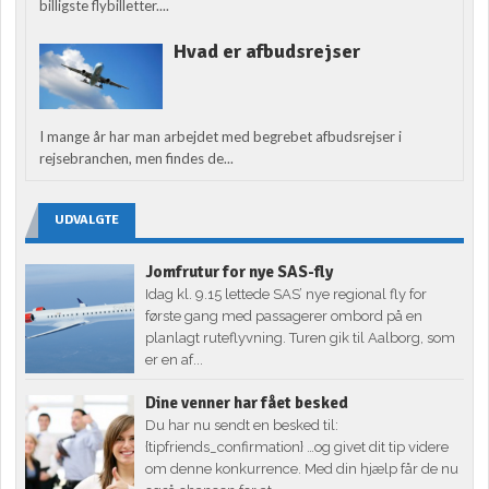
billigste flybilletter....
Hvad er afbudsrejser
I mange år har man arbejdet med begrebet afbudsrejser i
rejsebranchen, men findes de...
UDVALGTE
Jomfrutur for nye SAS-fly
Idag kl. 9.15 lettede SAS’ nye regional fly for
første gang med passagerer ombord på en
planlagt ruteflyvning. Turen gik til Aalborg, som
er en af...
Dine venner har fået besked
Du har nu sendt en besked til:
{tipfriends_confirmation} …og givet dit tip videre
om denne konkurrence. Med din hjælp får de nu