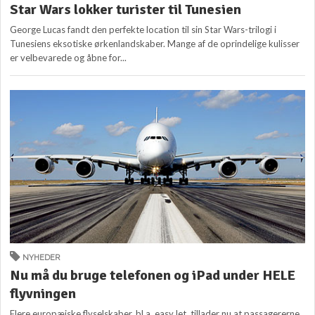
Star Wars lokker turister til Tunesien
George Lucas fandt den perfekte location til sin Star Wars-trilogi i
Tunesiens eksotiske ørkenlandskaber. Mange af de oprindelige kulisser
er velbevarede og åbne for...
NYHEDER
Nu må du bruge telefonen og iPad under HELE
flyvningen
Flere europæiske flyselskaber, bl.a. easyJet, tillader nu at passagererne