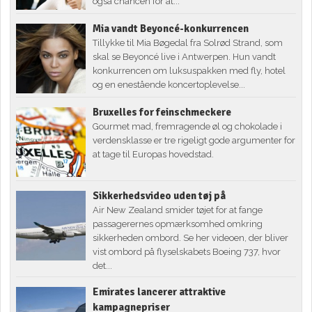
også chancen for at...
Mia vandt Beyoncé-konkurrencen
Tillykke til Mia Bøgedal fra Solrød Strand, som
skal se Beyoncé live i Antwerpen. Hun vandt
konkurrencen om luksuspakken med fly, hotel
og en enestående koncertoplevelse...
Bruxelles for feinschmeckere
Gourmet mad, fremragende øl og chokolade i
verdensklasse er tre rigeligt gode argumenter for
at tage til Europas hovedstad.
Sikkerhedsvideo uden tøj på
Air New Zealand smider tøjet for at fange
passagerernes opmærksomhed omkring
sikkerheden ombord. Se her videoen, der bliver
vist ombord på flyselskabets Boeing 737, hvor
det...
Emirates lancerer attraktive
kampagnepriser