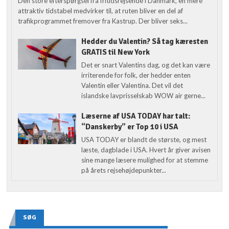
Den store efterspørgsel fra fritidsrejsende i Danmark, en mere
attraktiv tidstabel medvirker til, at ruten bliver en del af
trafikprogrammet fremover fra Kastrup. Der bliver seks...
Hedder du Valentin? Så tag kæresten
GRATIS til New York
Det er snart Valentins dag, og det kan være
irriterende for folk, der hedder enten
Valentin eller Valentina. Det vil det
islandske lavprisselskab WOW air gerne...
Læserne af USA TODAY har talt:
“Danskerby” er Top 10 i USA
USA TODAY er blandt de største, og mest
læste, dagblade i USA. Hvert år giver avisen
sine mange læsere mulighed for at stemme
på årets rejsehøjdepunkter...
SØG