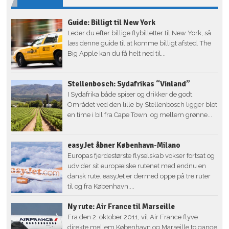
Guide: Billigt til New York
Leder du efter billige flybilletter til New York, så
læs denne guide til at komme billigt afsted. The
Big Apple kan du få helt ned til...
Stellenbosch: Sydafrikas “Vinland”
I Sydafrika både spiser og drikker de godt.
Området ved den lille by Stellenbosch ligger blot
en time i bil fra Cape Town, og mellem grønne...
easyJet åbner København-Milano
Europas fjerdestørste flyselskab vokser fortsat og
udvider sit europæiske rutenet med endnu en
dansk rute. easyJet er dermed oppe på tre ruter
til og fra København....
Ny rute: Air France til Marseille
Fra den 2. oktober 2011, vil Air France flyve
direkte mellem København og Marseille to gange