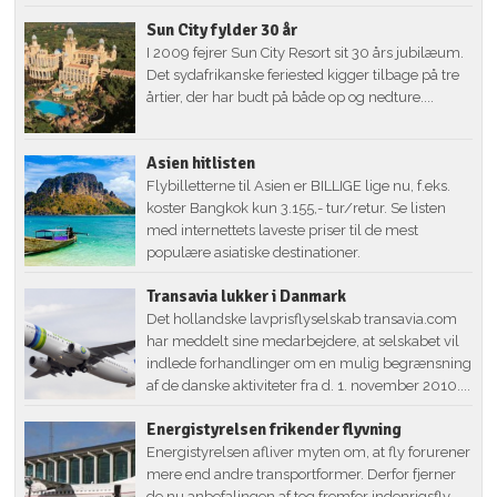
Sun City fylder 30 år
I 2009 fejrer Sun City Resort sit 30 års jubilæum.
Det sydafrikanske feriested kigger tilbage på tre
årtier, der har budt på både op og nedture....
Asien hitlisten
Flybilletterne til Asien er BILLIGE lige nu, f.eks.
koster Bangkok kun 3.155,- tur/retur. Se listen
med internettets laveste priser til de mest
populære asiatiske destinationer.
Transavia lukker i Danmark
Det hollandske lavprisflyselskab transavia.com
har meddelt sine medarbejdere, at selskabet vil
indlede forhandlinger om en mulig begrænsning
af de danske aktiviteter fra d. 1. november 2010....
Energistyrelsen frikender flyvning
Energistyrelsen afliver myten om, at fly forurener
mere end andre transportformer. Derfor fjerner
de nu anbefalingen af tog fremfor indenrigsfly.