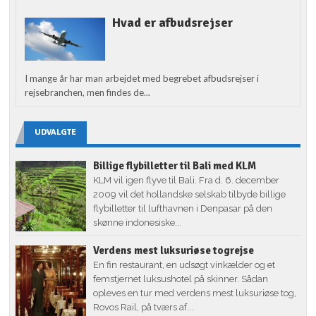
Hvad er afbudsrejser
I mange år har man arbejdet med begrebet afbudsrejser i
rejsebranchen, men findes de...
UDVALGTE
Billige flybilletter til Bali med KLM
KLM vil igen flyve til Bali. Fra d. 6. december
2009 vil det hollandske selskab tilbyde billige
flybilletter til lufthavnen i Denpasar på den
skønne indonesiske...
Verdens mest luksuriøse togrejse
En fin restaurant, en udsøgt vinkælder og et
femstjernet luksushotel på skinner. Sådan
opleves en tur med verdens mest luksuriøse tog,
Rovos Rail, på tværs af...