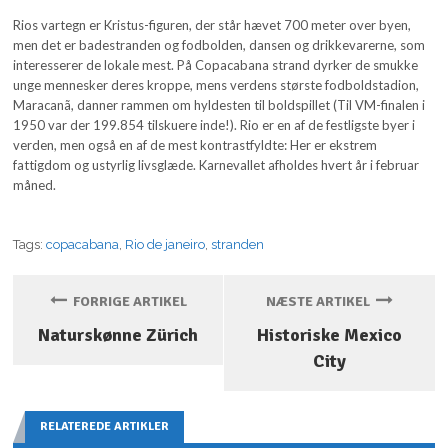
Rios vartegn er Kristus-figuren, der står hævet 700 meter over byen,
men det er badestranden og fodbolden, dansen og drikkevarerne, som
interesserer de lokale mest. På Copacabana strand dyrker de smukke
unge mennesker deres kroppe, mens verdens største fodboldstadion,
Maracanã, danner rammen om hyldesten til boldspillet (Til VM-finalen i
1950 var der 199.854 tilskuere inde!). Rio er en af de festligste byer i
verden, men også en af de mest kontrastfyldte: Her er ekstrem
fattigdom og ustyrlig livsglæde. Karnevallet afholdes hvert år i februar
måned.
Tags:
copacabana
,
Rio de janeiro
,
stranden
FORRIGE ARTIKEL
NÆSTE ARTIKEL
Naturskønne Zürich
Historiske Mexico
City
RELATEREDE ARTIKLER