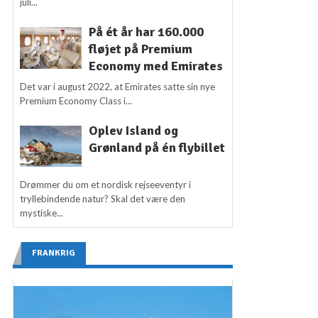
juli...
På ét år har 160.000
fløjet på Premium
Economy med Emirates
Det var i august 2022, at Emirates satte sin nye
Premium Economy Class i...
Oplev Island og
Grønland på én flybillet
Drømmer du om et nordisk rejseeventyr i
tryllebindende natur? Skal det være den
mystiske...
FRANKRIG