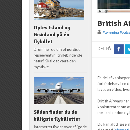
British A
Oplev Island og
Flemming Pouls
Grønland på én
flybillet
DEL PÅ
Drømmer du om et nordisk
rejseeventyr i tryllebindende
natur? Skal det være den
mystiske...
En del af kabineper
forbindelse vil en d
lavet en video, hvo
British Airways har
konkurrenter om at 
Sådan finder du de
mellem London og K
billigste flybilletter
Du kan altid læse a
Internettet flyder over af “gode
side med
informati