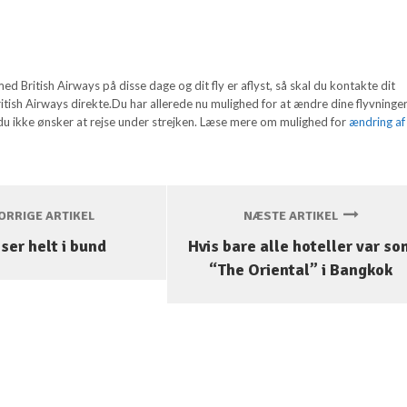
ed British Airways på disse dage og dit fly er aflyst, så skal du kontakte dit
ritish Airways direkte.Du har allerede nu mulighed for at ændre dine flyvninger 
 du ikke ønsker at rejse under strejken. Læse mere om mulighed for
ændring af
RRIGE ARTIKEL
NÆSTE ARTIKEL
iser helt i bund
Hvis bare alle hoteller var so
“The Oriental” i Bangkok