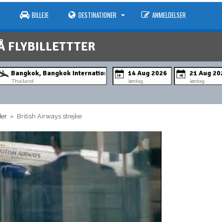
BILLEJE
DESTINATIONER
ANMELDELSER
Å FLYBILLETTTER
Thailand
lørdag
lørdag
der
» British Airways strejke