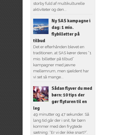
storby fuld af multikulturelle
aktiviteter og den...
Ny SAS kampagne i
dag: 1 mio.
flybilletter på
tilbud
Det er efterhånden blevet en
traditionen, at SAS kører deres “1
mio. billetter på tilbud”
kampagner med jævne
mellemrum, men sjældent har
vi set så mange...
Sådan flyver du med
børn: 10 tips der
gør flyturen til en
leg
49 minutter og 47 sekunder. Så
lang tid går der i snit, før børn
kommer med den frygtede
sætning: “Er vi der ikke snart?”.