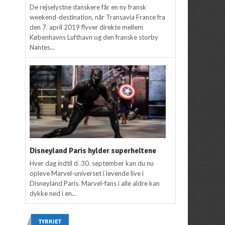
De rejselystne danskere får en ny fransk
weekend-destination, når Transavia France fra
den 7. april 2019 flyver direkte mellem
Københavns Lufthavn og den franske storby
Nantes...
Disneyland Paris hylder superheltene
Hver dag indtil d. 30. september kan du nu
opleve Marvel-universet i levende live i
Disneyland Paris. Marvel-fans i alle aldre kan
dykke ned i en...
TYRKIET