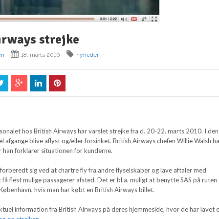
irways strejke
en
18. marts 2010
nyheder
sonalet hos British Airways har varslet strejke fra d. 20-22. marts 2010. I den
el afgange blive aflyst og/eller forsinket. British Airways chefen Willie Walsh h
r han forklarer situationen for kunderne.
 forberedt sig ved at chartre fly fra andre flyselskaber og lave aftaler med
få flest mulige passagerer afsted. Det er bl.a. muligt at benytte SAS på ruten
øbenhavn, hvis man har købt en British Airways billet.
ktuel information fra British Airways på deres hjemmeside, hvor de har lavet 
on on strejken.