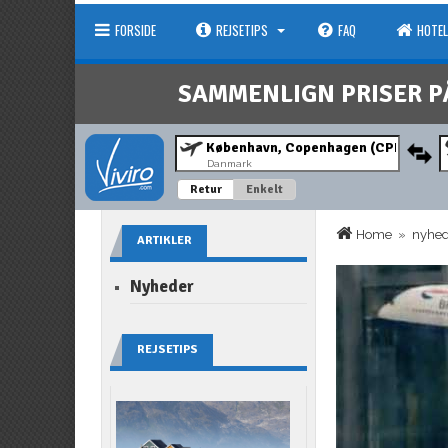
FORSIDE
REJSETIPS
FAQ
HOTEL
SAMMENLIGN PRISER P
Danmark
Retur
Enkelt
Home
»
nyhe
ARTIKLER
Nyheder
REJSETIPS