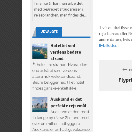
I mange år har man arbejdet
med begrebet afbudsrejser i
rejsebranchen, men findes de...
Hvis du skal flyve m
UDVALGTE
rejsebureau eller B
andre datoer, hvis
Hotellet ved
flybilletter.
verdens bedste
strand
Èt hotel, tre strande. Hvoraf den
FO
ene er kåret som verdens
allersmukkeste sandstrand.
Flypr
Bedre beliggenhed til et hotel
findes ganske enkelt ikke.
Auckland er det
perfekte rejsemål
Auckland er den mest
folkerige by i New Zealand med
over en million indbyggere.
Auckland er en hastigt voksende