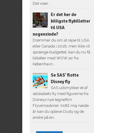
Det viser...
Er det her de
billigste flybilletter
til USA
nogensinde?
Drømmer du om at rejse til USA
eller Canada i 2018, men ikke vil
sprænge budgettet, kan du nu få
billetter med WOW air fra
København...
Se SAS’ flotte
Disney fly
SAS udsmykker et af
selskabets fly med figurerne fra
Disneys nye tegnefilm
Flyvemaskiner. Indtil maj næste
år kan du opleve Dusty og de
andre på en...