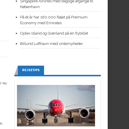
Singapore Airlines med daglige afgange til
København
På ét år har 160.000 fløjet på Premium
Economy med Emirates
Oplev Island og Grønland på én flybillet
Billund Lufthavn med vinternyheder
REJSETIPS
ar nu
en