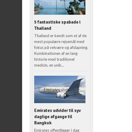
5 fantastiske spabade i
Thailand
Thailand er kendt som et af de
mest populære rejsemål med
fokus på velvære og afslapning.
Kombinationen af en lang
historie med traditionel
medicin, en unik...
Emirates udvider til syv
daglige afgange til
Bangkok
Emirates offentliggør i dag