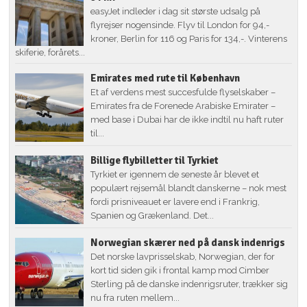
easyJet indleder i dag sit største udsalg på
flyrejser nogensinde. Flyv til London for 94,-
kroner, Berlin for 116 og Paris for 134,-. Vinterens
skiferie, forårets...
Emirates med rute til København
Et af verdens mest succesfulde flyselskaber –
Emirates fra de Forenede Arabiske Emirater –
med base i Dubai har de ikke indtil nu haft ruter
til...
Billige flybilletter til Tyrkiet
Tyrkiet er igennem de seneste år blevet et
populært rejsemål blandt danskerne – nok mest
fordi prisniveauet er lavere end i Frankrig,
Spanien og Grækenland. Det...
Norwegian skærer ned på dansk indenrigs
Det norske lavprisselskab, Norwegian, der for
kort tid siden gik i frontal kamp mod Cimber
Sterling på de danske indenrigsruter, trækker sig
nu fra ruten mellem...