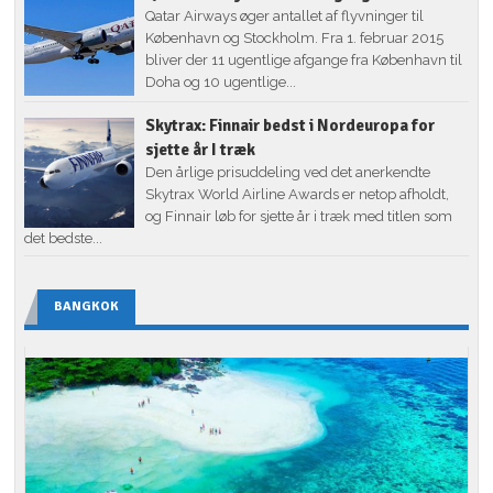
Qatar Airways øger antallet af flyvninger til
København og Stockholm. Fra 1. februar 2015
bliver der 11 ugentlige afgange fra København til
Doha og 10 ugentlige...
Skytrax: Finnair bedst i Nordeuropa for
sjette år I træk
Den årlige prisuddeling ved det anerkendte
Skytrax World Airline Awards er netop afholdt,
og Finnair løb for sjette år i træk med titlen som
det bedste...
BANGKOK