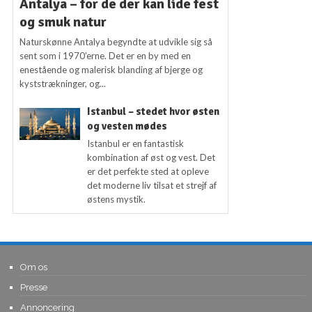
Antalya – for de der kan lide fest
og smuk natur
Naturskønne Antalya begyndte at udvikle sig så
sent som i 1970’erne. Det er en by med en
enestående og malerisk blanding af bjerge og
kyststrækninger, og...
Istanbul – stedet hvor østen
og vesten mødes
Istanbul er en fantastisk
kombination af øst og vest. Det
er det perfekte sted at opleve
det moderne liv tilsat et strejf af
østens mystik.
Om os
Presse
Annoncering