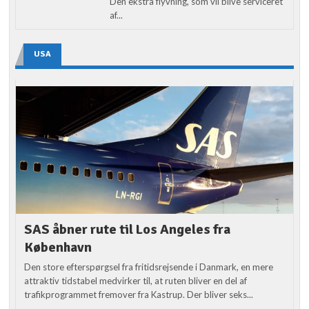
Den ekstra flyvning, som vil blive serviceret
af...
USA
SAS åbner rute til Los Angeles fra
København
Den store efterspørgsel fra fritidsrejsende i Danmark, en mere
attraktiv tidstabel medvirker til, at ruten bliver en del af
trafikprogrammet fremover fra Kastrup. Der bliver seks...