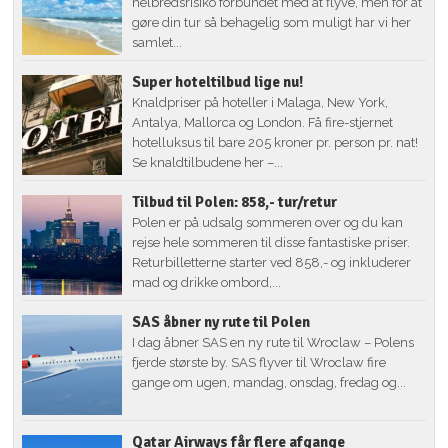
helbredsrisiko forbundet med at flyve, men for at
gøre din tur så behagelig som muligt har vi her
samlet...
Super hoteltilbud lige nu!
Knaldpriser på hoteller i Malaga, New York,
Antalya, Mallorca og London. Få fire-stjernet
hotelluksus til bare 205 kroner pr. person pr. nat!
Se knaldtilbudene her –...
Tilbud til Polen: 858,- tur/retur
Polen er på udsalg sommeren over og du kan
rejse hele sommeren til disse fantastiske priser.
Returbilletterne starter ved 858,- og inkluderer
mad og drikke ombord,...
SAS åbner ny rute til Polen
I dag åbner SAS en ny rute til Wroclaw – Polens
fjerde største by. SAS flyver til Wroclaw fire
gange om ugen, mandag, onsdag, fredag og...
Qatar Airways får flere afgange