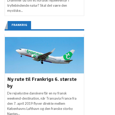
Drømmer du om et nordisk rejseeventyr i
tryllebindende natur? Skal det være den
mystiske...
FRANKRIG
Ny rute til Frankrigs 6. største
by
De rejselystne danskere får en ny fransk
weekend-destination, når Transavia France fra
den 7. april 2019 flyver direkte mellem
Københavns Lufthavn og den franske storby
Nantes...