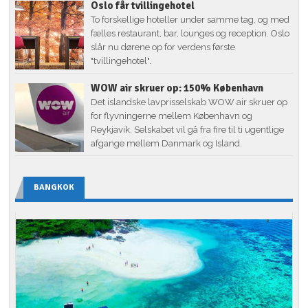
Oslo får tvillingehotel
To forskellige hoteller under samme tag, og med
fælles restaurant, bar, lounges og reception. Oslo
slår nu dørene op for verdens første
"tvillingehotel".
WOW air skruer op: 150% København
Det islandske lavprisselskab WOW air skruer op
for flyvningerne mellem København og
Reykjavik. Selskabet vil gå fra fire til ti ugentlige
afgange mellem Danmark og Island.
BANGKOK