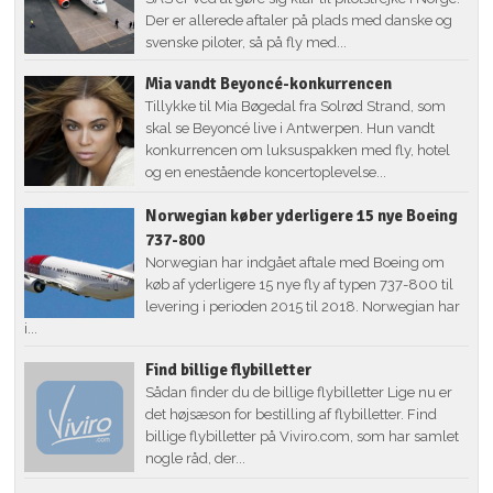
Der er allerede aftaler på plads med danske og
svenske piloter, så på fly med...
Mia vandt Beyoncé-konkurrencen
Tillykke til Mia Bøgedal fra Solrød Strand, som
skal se Beyoncé live i Antwerpen. Hun vandt
konkurrencen om luksuspakken med fly, hotel
og en enestående koncertoplevelse...
Norwegian køber yderligere 15 nye Boeing
737-800
Norwegian har indgået aftale med Boeing om
køb af yderligere 15 nye fly af typen 737-800 til
levering i perioden 2015 til 2018. Norwegian har
i...
Find billige flybilletter
Sådan finder du de billige flybilletter Lige nu er
det højsæson for bestilling af flybilletter. Find
billige flybilletter på Viviro.com, som har samlet
nogle råd, der...