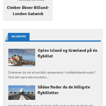
Cimber åbner Billund-
London Gatwick
REJSETIPS
Oplev Island og Grønland på én
flybillet
Drømmer du om et nordisk rejseeventyr i tryllebindende natur?
Skal det være den mystiske...
Sådan finder du de billigste
flybilletter
Internettet flyder over af “gode råd” om hvordan du finder de