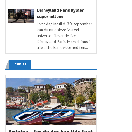
Disneyland Paris hylder
superheltene
Hver dag indtil d. 30. september
kan du nu opleve Marvel-
universet i levende live i
Disneyland Paris. Marvel-fans i
alle aldre kan dykke ned i en...
TYRKIET
Antalya – for de der kan lide fest