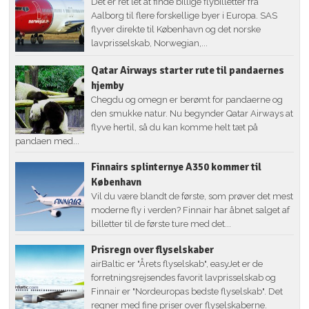
Det er ret let at finde billige flybilletter fra
Aalborg til flere forskellige byer i Europa. SAS
flyver direkte til København og det norske
lavprisselskab, Norwegian,...
Qatar Airways starter rute til pandaernes
hjemby
Chegdu og omegn er berømt for pandaerne og
den smukke natur. Nu begynder Qatar Airways at
flyve hertil, så du kan komme helt tæt på
pandaen med...
Finnairs splinternye A350 kommer til
København
Vil du være blandt de første, som prøver det mest
moderne fly i verden? Finnair har åbnet salget af
billetter til de første ture med det...
Prisregn over flyselskaber
airBaltic er "Årets flyselskab", easyJet er de
forretningsrejsendes favorit lavprisselskab og
Finnair er "Nordeuropas bedste flyselskab". Det
regner med fine priser over flyselskaberne.