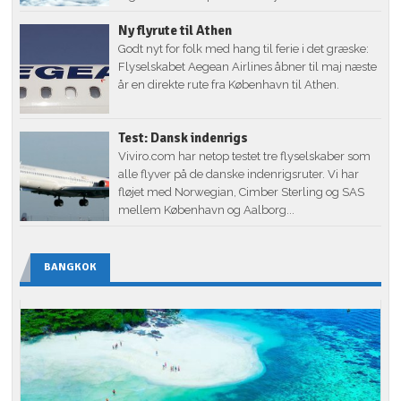
Ny flyrute til Athen
Godt nyt for folk med hang til ferie i det græske:
Flyselskabet Aegean Airlines åbner til maj næste
år en direkte rute fra København til Athen.
Test: Dansk indenrigs
Viviro.com har netop testet tre flyselskaber som
alle flyver på de danske indenrigsruter. Vi har
fløjet med Norwegian, Cimber Sterling og SAS
mellem København og Aalborg...
BANGKOK