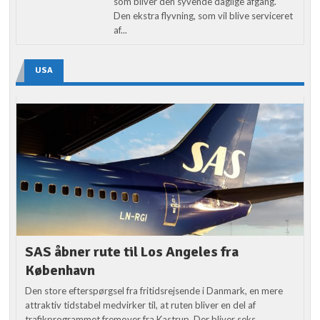
som bliver den syvende daglige afgang.
Den ekstra flyvning, som vil blive serviceret
af...
USA
SAS åbner rute til Los Angeles fra
København
Den store efterspørgsel fra fritidsrejsende i Danmark, en mere
attraktiv tidstabel medvirker til, at ruten bliver en del af
trafikprogrammet fremover fra Kastrup. Der bliver seks...