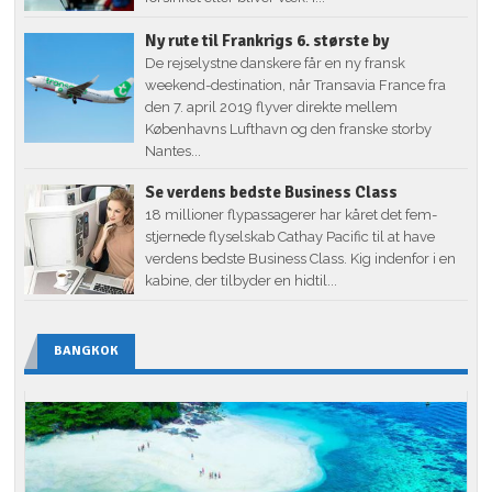
Ny rute til Frankrigs 6. største by
De rejselystne danskere får en ny fransk
weekend-destination, når Transavia France fra
den 7. april 2019 flyver direkte mellem
Københavns Lufthavn og den franske storby
Nantes...
Se verdens bedste Business Class
18 millioner flypassagerer har kåret det fem-
stjernede flyselskab Cathay Pacific til at have
verdens bedste Business Class. Kig indenfor i en
kabine, der tilbyder en hidtil...
BANGKOK