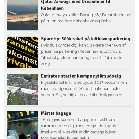
Qatar Airways med Dreamliner til
København
Qatar Airways sætter Boeing 787 Dreamliner ind
på ruten mellem København og Doha.
Sparetip: 50% rabat på lufthavnsparkering
Hvis du skynder dig, kan du skære over 50% af
prisen på parkering i Københavns Lufthavn.
Tilbudet gælder parkering frem til 24. marts
2013.
Emirates starter kæmpe nytårsudsalg
Flyselskabet Emirates byder 2013 velkommen
med knaldpriser til 120 destinationer i hele
verden. Skynd dig at booke til udsalgspriser!
Mistet bagage
Heldigvis kommer bagagen oftest frem
sammen med dig, men en sjælden gang
imellem så sker det, at din bagage bliver
forsinket eller bliver væk. I...