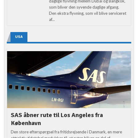
daglige flyvning mellem Dubai og Bangkok,
som bliver den syvende daglige afgang.
Den ekstra flyvning, som vil blive serviceret
af...
USA
SAS åbner rute til Los Angeles fra
København
Den store efterspørgsel fra fritidsrejsende i Danmark, en mere
attraktiv tidstabel medvirker til, at ruten bliver en del af