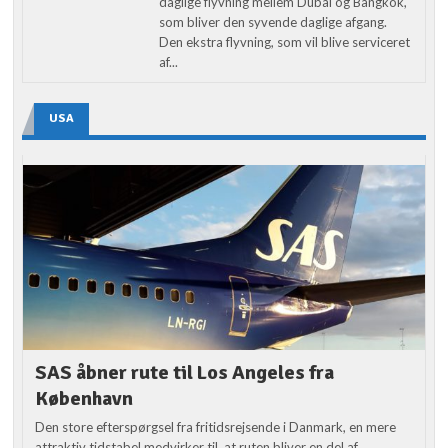
daglige flyvning mellem Dubai og Bangkok,
som bliver den syvende daglige afgang.
Den ekstra flyvning, som vil blive serviceret
af...
USA
SAS åbner rute til Los Angeles fra
København
Den store efterspørgsel fra fritidsrejsende i Danmark, en mere
attraktiv tidstabel medvirker til, at ruten bliver en del af