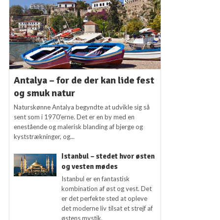
Antalya – for de der kan lide fest
og smuk natur
Naturskønne Antalya begyndte at udvikle sig så
sent som i 1970’erne. Det er en by med en
enestående og malerisk blanding af bjerge og
kyststrækninger, og...
Istanbul – stedet hvor østen
og vesten mødes
Istanbul er en fantastisk
kombination af øst og vest. Det
er det perfekte sted at opleve
det moderne liv tilsat et strejf af
østens mystik.