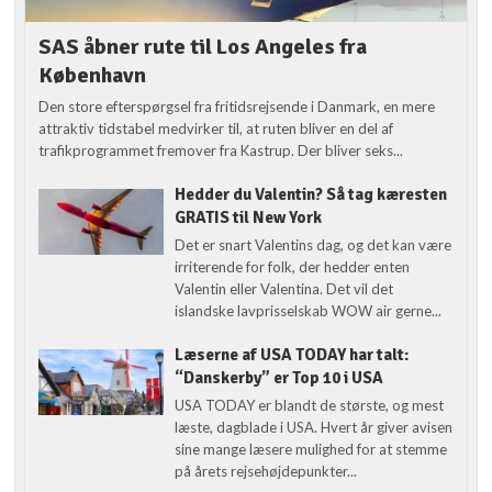
SAS åbner rute til Los Angeles fra
København
Den store efterspørgsel fra fritidsrejsende i Danmark, en mere
attraktiv tidstabel medvirker til, at ruten bliver en del af
trafikprogrammet fremover fra Kastrup. Der bliver seks...
Hedder du Valentin? Så tag kæresten
GRATIS til New York
Det er snart Valentins dag, og det kan være
irriterende for folk, der hedder enten
Valentin eller Valentina. Det vil det
islandske lavprisselskab WOW air gerne...
Læserne af USA TODAY har talt:
“Danskerby” er Top 10 i USA
USA TODAY er blandt de største, og mest
læste, dagblade i USA. Hvert år giver avisen
sine mange læsere mulighed for at stemme
på årets rejsehøjdepunkter...