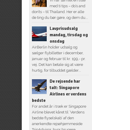
Vi har samlet en liste
med ti tips – do’s and
don’ts – til Thailand. Her er alle
de ting du bør gøre, og dem du...
Lavprisudsalg
mandag, tirsdag og
onsdag
AirBerlin holder udsalg og
sælger flybilletter i december,
januar og februar til kr. 199,- pr.
vej. Det kan betale sig at være
hurtig, for tilbuddet gælder...
De rejsende har
talt: Singapore
Airlines er verdens
bedste
For andet år i træk er Singapore
Airline blevet kåret til ’Verdens
bedste flyselskab’ af den
anerkendte rejsehjemmeside
TripAdvisor, hvor brugere