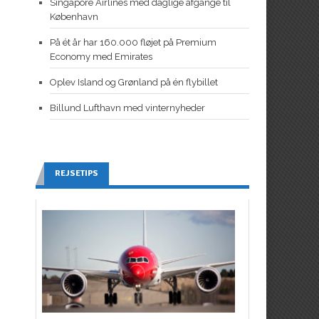
Singapore Airlines med daglige afgange til
København
På ét år har 160.000 fløjet på Premium
Economy med Emirates
Oplev Island og Grønland på én flybillet
Billund Lufthavn med vinternyheder
REJSETIPS