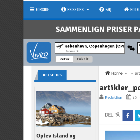
FORSIDE
REJSETIPS
FAQ
HOTEL
SAMMENLIGN PRISER P
Danmark
Retur
Enkelt
Home
» » arti
REJSETIPS
artikler_p
Redaktion
16. 
DEL PÅ
Oplev Island og