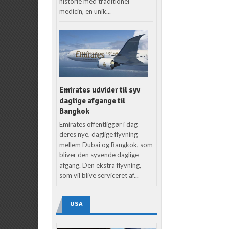
historie med traditionel
medicin, en unik...
Emirates udvider til syv
daglige afgange til
Bangkok
Emirates offentliggør i dag
deres nye, daglige flyvning
mellem Dubai og Bangkok, som
bliver den syvende daglige
afgang. Den ekstra flyvning,
som vil blive serviceret af...
USA