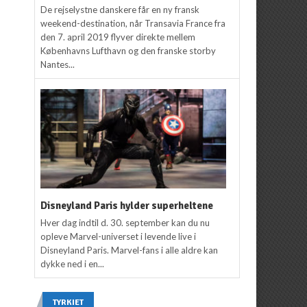
De rejselystne danskere får en ny fransk
weekend-destination, når Transavia France fra
den 7. april 2019 flyver direkte mellem
Københavns Lufthavn og den franske storby
Nantes...
Disneyland Paris hylder superheltene
Hver dag indtil d. 30. september kan du nu
opleve Marvel-universet i levende live i
Disneyland Paris. Marvel-fans i alle aldre kan
dykke ned i en...
TYRKIET