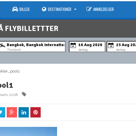
BILLEJE
DESTINATIONER
ANMELDELSER
Å FLYBILLETTTER
Thailand
lørdag
lørdag
kler_pool1
ool1
marts 2008