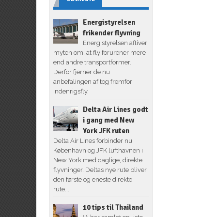
Energistyrelsen
frikender flyvning
Energistyrelsen afliver
myten om, at fly forurener mere
end andre transportformer.
Derfor fjerner de nu
anbefalingen af tog fremfor
indenrigsfly.
Delta Air Lines godt
i gang med New
York JFK ruten
Delta Air Lines forbinder nu
København og JFK lufthavnen i
New York med daglige, direkte
flyvninger. Deltas nye rute bliver
den første og eneste direkte
rute...
10 tips til Thailand