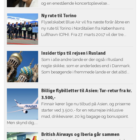
og en enestående koncertoplevelse...
Ny rute til Torino
Flyselskabet Blue Air vil fra næste forår åbne en
ny rute til Torino i Norditalien fra Københavns
Lufthavn (CPH). Fra 27. marts 2017 vil der tre...
Insider tips til rejsen i Rusland
Som i alle andre lande er der også i Rusland
nogle skikke, som er anderledes end i Danmark.
Som besøgende i fremmede lande er det altid...
Billige flybilletter til Asien: Tur-retur fra kr.
3.500,-
Finnair kører lige nu tilbud på Asien, og priserne
starter ved 3.500,- for en returrejse inklusive
mad, drikkevarer, 20 kg bagage og bonuspoint.
Men skynd dig,...
British Airways og Iberia går sammen