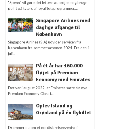
"Spenn" vil gøre det lettere at optjene og bruge
point på tværs af loyalitetsprogrammer,...
Singapore Airlines med
daglige afgange til
København
Singapore Airlines (SIA) udvider servicen fra
København fra sommersæsonen 2024. Fra den 1.
juli...
På ét år har 160.000
fløjet på Premium
Economy med Emirates
Det var i august 2022, at Emirates satte sin nye
Premium Economy Class i...
Oplev Island og
Grønland på én flybillet
Drømmer du om et nordisk rejseeventyr i