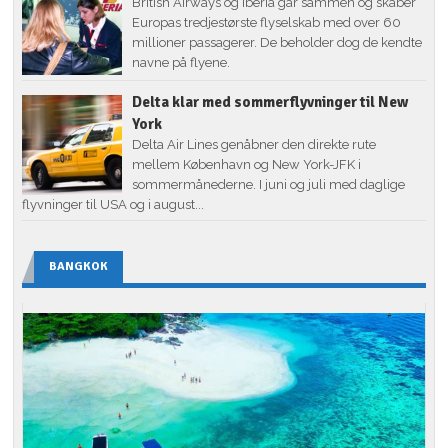
British Airways og Iberia går sammen og skaber
Europas tredjestørste flyselskab med over 60
millioner passagerer. De beholder dog de kendte
navne på flyene.
Delta klar med sommerflyvninger til New
York
Delta Air Lines genåbner den direkte rute
mellem København og New York-JFK i
sommermånederne. I juni og juli med daglige
flyvninger til USA og i august...
BANGKOK