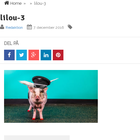
Home
» » lilou-3
lilou-3
Redaktion
7. december 2016
DEL PÅ