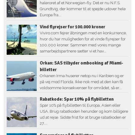
haleroret af et Norwegian-fly. Det er nu N.F.S.
Grundtvig, der kommer til at spejde udover hele
Europa fra...
Vind flyrejser for 100.000 kroner
Viviro.com fejrer åbningen med en konkurrence,
hvor du har muligheden for at vinde flyrejser for
100.000 kroner. Sammen med vores mange
samarbejdspartnere sætter vi et hav...
Orkan: SAS tilbyder ombooking af Miami-
billetter
Orkanen Irma huserer netop nu i Karibien og er
på vej mod Florida. Ikke nok med at den kan få
voldsomme konsekvenser for området, så er...
Rabatkode: Spar 10% på flybilletten
Spar 10% på flybilletten til Europa, Asien eller
USA. Brug rabatkoden herunder og kom billigere
ud at rejse. Sidste frist for at bruge rabatkoden er
27....