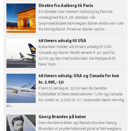
Direkte fra Aalborg til Paris
En direkte rute mellem Aalborg og Paris er
virkelighed fra d. 26. oktober, når
lavprisselskabet Norwegian åbner endnu en rute
fra Nordjylland. Priserne starter ved kr....
48 timers udsalg til USA
Icelandair holder 48 timers udsalg til USA,
Canada og Island. Bestil senest d. 22. april kl.
12:00 og rejs med Icelandair via Reykjavik til
New York,...
48 timers udsalg: USA og Canada for kun
kr. 2.995,- t/r
Frem til lørdag kl. 12.00 kan du bestille
flybilletter til flere destinationer i USA og Canada
for under kr. 3.000 kr. t/r. Icelandair kører nemlig
en...
Georg Brandes på halen
Den danske kritiker og litteraturforsker Georg
Brandes vil pryde haleroret på et af Norwegians