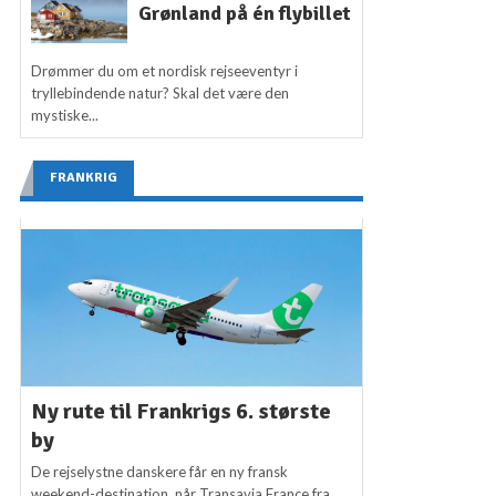
Grønland på én flybillet
Drømmer du om et nordisk rejseeventyr i
tryllebindende natur? Skal det være den
mystiske...
FRANKRIG
Ny rute til Frankrigs 6. største
by
De rejselystne danskere får en ny fransk
weekend-destination, når Transavia France fra