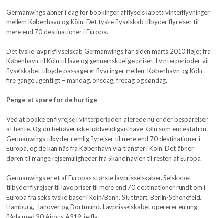
Germanwings åbner i dag for bookinger af flyselskabets vinterflyvninger
mellem København og Köln. Det tyske flyselskab tilbyder flyrejser til
mere end 70 destinationer i Europa.
Det tyske lavprisflyselskab Germanwings har siden marts 2010 fløjet fra
København til Köln til lave og gennemskuelige priser. I vinterperioden vil
flyselskabet tilbyde passagerer flyvninger mellem København og Köln
fire gange ugentligt – mandag, onsdag, fredag og søndag.
Penge at spare for de hurtige
Ved at booke en flyrejse i vinterperioden allerede nu er der besparelser
at hente. Og du behøver ikke nødvendigvis have Køln som endestation.
Germanwings tilbyder nemlig flyrejser til mere end 70 destinationer i
Europa, og de kan nås fra København via transfer i Köln. Det åbner
døren til mange rejsemuligheder fra Skandinavien til resten af Europa.
Germanwings er et af Europas største lavprisselskaber. Selskabet
tilbyder flyrejser til lave priser til mere end 70 destinationer rundt om i
Europa fra seks tyske baser i Köln/Bonn, Stuttgart, Berlin-Schönefeld,
Hamburg, Hanover og Dortmund. Lavprisselskabet opererer en ung
flåde med 30 Airbus A319-jetfly.