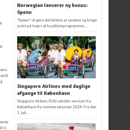
Norwegian lancerer ny bonus:
Spenn
r
"Spenn" vil gøre det lettere at optjene og bruge
sh
point på tværs af loyalitetsprogrammer,...
al
 høre
landt
og
Singapore Airlines med daglige
afgange til København
Singapore Airlines (SIA) udvider servicen fra
København fra sommersæsonen 2024. Fra den
1. juli...
dende
il d.