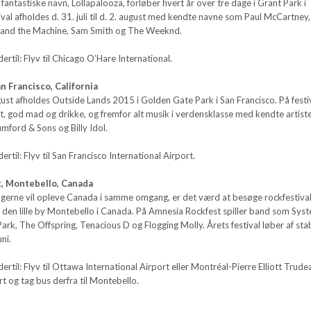
fantastiske navn, Lollapalooza, forløber hvert år over tre dage i Grant Park i
ival afholdes d. 31. juli til d. 2. august med kendte navne som Paul McCartney,
e and the Machine, Sam Smith og The Weeknd.
til: Flyv til Chicago O’Hare International.
n Francisco, California
 august afholdes Outside Lands 2015 i Golden Gate Park i San Francisco. På fest
t, god mad og drikke, og fremfor alt musik i verdensklasse med kendte artist
mford & Sons og Billy Idol.
til: Flyv til San Francisco International Airport.
, Montebello, Canada
g gerne vil opleve Canada i samme omgang, er det værd at besøge rockfestiva
 i den lille by Montebello i Canada. På Amnesia Rockfest spiller band som Sys
ark, The Offspring, Tenacious D og Flogging Molly. Årets festival løber af sta
uni.
til: Flyv til Ottawa International Airport eller Montréal-Pierre Elliott Trude
rt og tag bus derfra til Montebello.