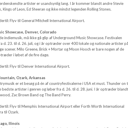
r verdenskendte artister er usandsynlig lang. I år kommer blandt andre Stevie
, Kings of Leon, Ed Sheeran og ikke mindst legenden Rolling Stones.
til: Flyv til General Mitchell International Airport.
ic Showcase, Denver, Colorado
de indiemusik, må ikke gå glip af Underground Music Showcase. Festivalen
a d. 23. til d. 26. juli, og i år optræder over 400 lokale og nationale artister p
ige scener. Milo Greene, Brick + Mortar og Moon Hooch er bare nogen af de
ræder i løbet af de fire dage.
til: Flyv til Denver International Airport.
ountain, Ozark, Arkansas
trymusik er et besøg på én af countryfestivalerne i USA et must. Thunder on 
edste artister i genren og løber fra d. 26. til d. 28. juni. I år optræder bland
rwood, Zac Brown Band og The Band Perry.
til: Flyv til Memphis International Airport eller Forth Worth International
ra til Ozark.
ago, Ilinois