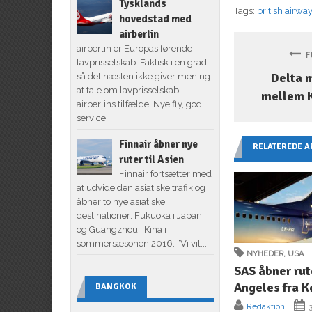
Tysklands
Tags:
british airwa
hovedstad med
airberlin
airberlin er Europas førende
FO
lavprisselskab. Faktisk i en grad,
Delta 
så det næsten ikke giver mening
at tale om lavprisselskab i
mellem 
airberlins tilfælde. Nye fly, god
service...
Finnair åbner nye
RELATEREDE A
ruter til Asien
Finnair fortsætter med
at udvide den asiatiske trafik og
åbner to nye asiatiske
destinationer: Fukuoka i Japan
og Guangzhou i Kina i
sommersæsonen 2016. “Vi vil...
NYHEDER
,
USA
SAS åbner rute
Angeles fra 
BANGKOK
Redaktion
3