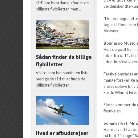
råd” om hvordan du finder de
verdenskendte kun
billigste flybilletter, men...
”Det er meget lette
tager til Bonnaroo 
Airways.
Bonnaroo Music a
Hvis du godt kan li
løber fra d. 11. til
Sådan finder du billige
udendørsfestivaler
flybilletter
Viviro.com har samlet en liste
Festivalområdet er 
med gode råd til at finde de
mange forskellige m
billigste flybilletter....
andet opleve Billy 
Earth, Wind & Fire.
Sådan kommer du der
festivalen.
Sommerfest, Mil
Har du lyst til at
Hvad er afbudsrejser
på blot 11 dage? Så