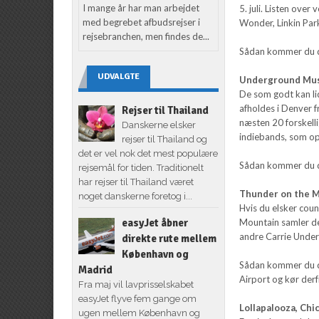
I mange år har man arbejdet
5. juli. Listen ove
med begrebet afbudsrejser i
Wonder, Linkin Park
rejsebranchen, men findes de...
Sådan kommer du der
UDVALGTE
Underground Mus
De som godt kan li
afholdes i Denver fr
Rejser til Thailand
næsten 20 forskell
Danskerne elsker
indiebands, som opt
rejser til Thailand og
det er vel nok det mest populære
Sådan kommer du der
rejsemål for tiden. Traditionelt
har rejser til Thailand været
Thunder on the M
noget danskerne foretog i...
Hvis du elsker coun
Mountain samler de b
easyJet åbner
andre Carrie Unde
direkte rute mellem
København og
Sådan kommer du der
Madrid
Airport og kør derf
Fra maj vil lavprisselskabet
easyJet flyve fem gange om
Lollapalooza, Chic
ugen mellem København og