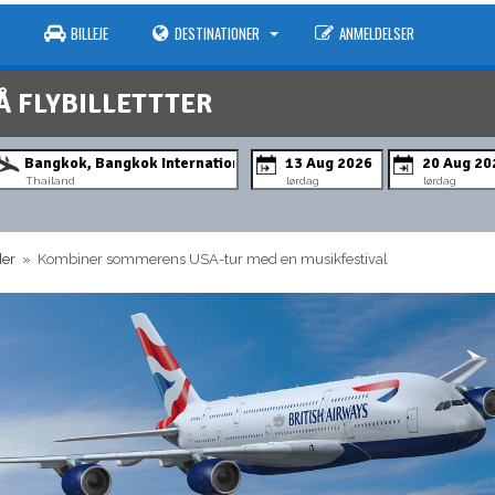
BILLEJE
DESTINATIONER
ANMELDELSER
Å FLYBILLETTTER
Thailand
lørdag
lørdag
der
» Kombiner sommerens USA-tur med en musikfestival