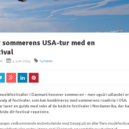
 sommerens USA-tur med en
ival
en
4. juni 2015
nyheder
 musikfestivaller i Danmark henover sommeren – men også i udlandet er
alg af festivaler, som kan kombineres med sommerens roadtrip i USA.
ar lavet en guide med seks af de bedste festivaler i Nordamerika, der k
vide dit festival-repetoire.
anges vedkommende ensbetydende med besøg på en eller flere musikfestivale
 musikfestivaler endnu større end i Danmark og samtidig er udvalget af