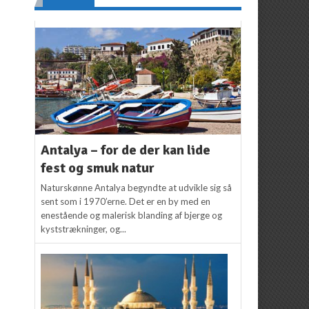
sikkerhedsvideo
Redaktion
23. august
2018
Redaktion
3. juli 2018
Antalya – for de der kan lide
fest og smuk natur
Naturskønne Antalya begyndte at udvikle sig så
sent som i 1970’erne. Det er en by med en
enestående og malerisk blanding af bjerge og
kyststrækninger, og...