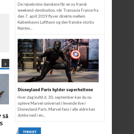
De rejselystne danskere får en ny fransk
weekend-destination, når Transavia France fra
den 7. april 2019 flyver direkte mellem
Københavns Lufthavn og den franske storby
Nantes...
Disneyland Paris hylder superheltene
Hver dag indtil d. 30. september kan du nu
opleve Marvel-universet i levende live i
Disneyland Paris. Marvel-fans i alle aldre kan
NYHEDER
NYHEDER
,
UDVALGTE
dykke ned i en...
? Så
Kun i fire dage: 40
FLYSELSKABER
Se flyselskabs
IS
rabat på flybillettens
stjernespækkede
pris
TYRKIET