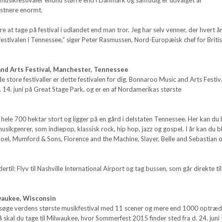
stnere enormt.
re at tage på festival i udlandet end man tror. Jeg har selv venner, der hvert å
festivalen i Tennessee,” siger Peter Rasmussen, Nord-Europæisk chef for Briti
nd Arts Festival, Manchester, Tennessee
de store festivaller er dette festivalen for dig. Bonnaroo Music and Arts Festiv
 d. 14. juni på Great Stage Park, og er en af Nordamerikas største
.
hele 700 hektar stort og ligger på en gård i delstaten Tennessee. Her kan du
usikgenrer, som indiepop, klassisk rock, hip hop, jazz og gospel. I år kan du b
Joel, Mumford & Sons, Florence and the Machine, Slayer, Belle and Sebastian 
til: Flyv til Nashville International Airport og tag bussen, som går direkte til
waukee, Wisconsin
 besøge verdens største musikfestival med 11 scener og mere end 1000 optræ
 skal du tage til Milwaukee, hvor Sommerfest 2015 finder sted fra d. 24. juni t