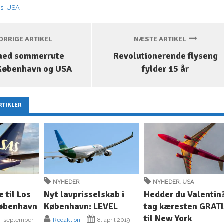
ys
,
USA
RRIGE ARTIKEL
NÆSTE ARTIKEL
med sommerrute
Revolutionerende flyseng
København og USA
fylder 15 år
RTIKLER
NYHEDER
NYHEDER
,
USA
 til Los
Nyt lavprisselskab i
Hedder du Valentin
København
København: LEVEL
tag kæresten GRAT
til New York
. september
Redaktion
8. april 2019