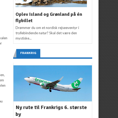
Oplev Island og Grønland på én
flybillet
Drømmer du om et nordisk rejseeventyr i
tryllebindende natur? Skal det være den
ivalen
mystiske...
er
FRANKRIG
len,
tem
blen
au
Ny rute til Frankrigs 6. største
by