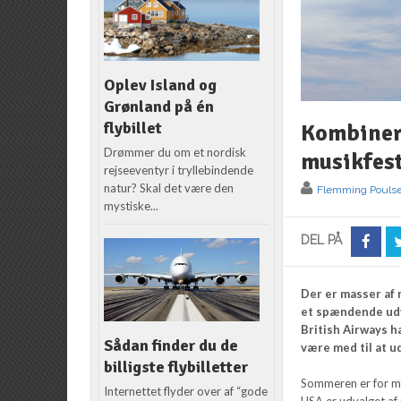
Oplev Island og
Grønland på én
flybillet
Kombiner
Drømmer du om et nordisk
musikfest
rejseeventyr i tryllebindende
natur? Skal det være den
Flemming Pouls
mystiske...
DEL PÅ
Der er masser af
et spændende udv
British Airways h
Sådan finder du de
være med til at ud
billigste flybilletter
Sommeren er for m
Internettet flyder over af “gode
USA er udvalget af