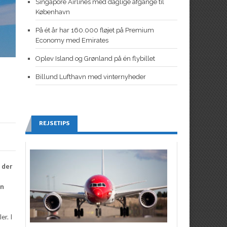
Singapore Airlines med daglige afgange til
København
På ét år har 160.000 fløjet på Premium
Economy med Emirates
Oplev Island og Grønland på én flybillet
Billund Lufthavn med vinternyheder
REJSETIPS
 der
an
r. I