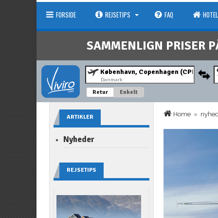
FORSIDE
REJSETIPS
FAQ
HOTEL
SAMMENLIGN PRISER P
Danmark
Retur
Enkelt
Home
»
nyhe
ARTIKLER
Nyheder
REJSETIPS