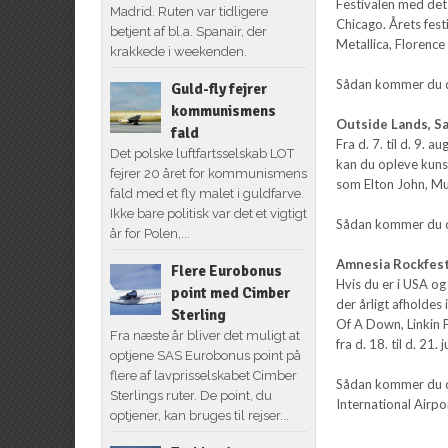
Festivalen med det 
Madrid. Ruten var tidligere
Chicago. Årets fest
betjent af bl.a. Spanair, der
Metallica, Florenc
krakkede i weekenden.
Sådan kommer du der
Guld-fly fejrer
kommunismens
Outside Lands, Sa
fald
Fra d. 7. til d. 9.
Det polske luftfartsselskab LOT
kan du opleve kuns
fejrer 20 året for kommunismens
som Elton John, Mu
fald med et fly malet i guldfarve.
Ikke bare politisk var det et vigtigt
Sådan kommer du der
år for Polen,...
Amnesia Rockfest
Flere Eurobonus
Hvis du er i USA o
point med Cimber
der årligt afholdes
Sterling
Of A Down, Linkin P
Fra næste år bliver det muligt at
fra d. 18. til d. 21. j
optjene SAS Eurobonus point på
flere af lavprisselskabet Cimber
Sådan kommer du der
Sterlings ruter. De point, du
International Airpo
optjener, kan bruges til rejser...