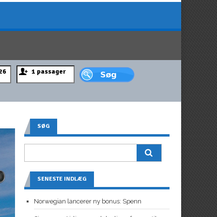
SØG
SENESTE INDLÆG
Norwegian lancerer ny bonus: Spenn